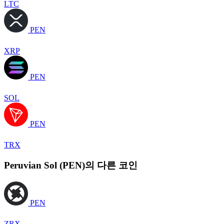
LTC
PEN
XRP
PEN
SOL
PEN
TRX
Peruvian Sol (PEN)의 다른 코인
PEN
ZRX