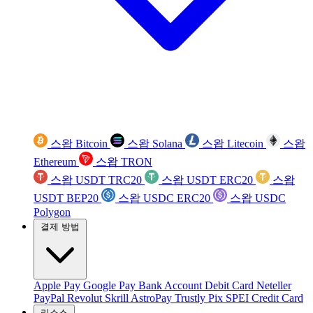
스왑 Bitcoin
스왑 Solana
스왑 Litecoin
스왑
Ethereum
스왑 TRON
스왑 USDT TRC20
스왑 USDT ERC20
스왑
USDT BEP20
스왑 USDC ERC20
스왑 USDC
Polygon
결제 방법
Apple Pay
Google Pay
Bank Account
Debit Card
Neteller
PayPal
Revolut
Skrill
AstroPay
Trustly
Pix
SPEI
Credit Card
리소스