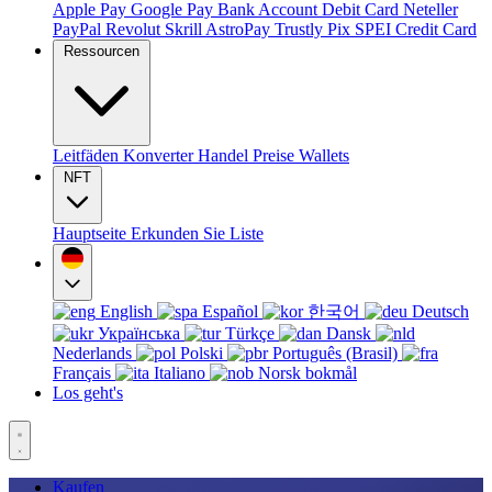
Apple Pay
Google Pay
Bank Account
Debit Card
Neteller
PayPal
Revolut
Skrill
AstroPay
Trustly
Pix
SPEI
Credit Card
Ressourcen
Leitfäden
Konverter
Handel
Preise
Wallets
NFT
Hauptseite
Erkunden Sie
Liste
English
Español
한국어
Deutsch
Українська
Türkçe
Dansk
Nederlands
Polski
Português (Brasil)
Français
Italiano
Norsk bokmål
Los geht's
Kaufen