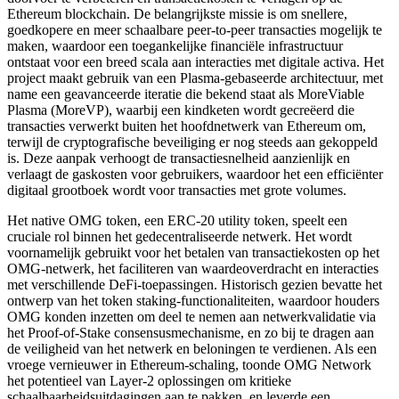
Ethereum blockchain. De belangrijkste missie is om snellere,
goedkopere en meer schaalbare peer-to-peer transacties mogelijk te
maken, waardoor een toegankelijke financiële infrastructuur
ontstaat voor een breed scala aan interacties met digitale activa. Het
project maakt gebruik van een Plasma-gebaseerde architectuur, met
name een geavanceerde iteratie die bekend staat als MoreViable
Plasma (MoreVP), waarbij een kindketen wordt gecreëerd die
transacties verwerkt buiten het hoofdnetwerk van Ethereum om,
terwijl de cryptografische beveiliging er nog steeds aan gekoppeld
is. Deze aanpak verhoogt de transactiesnelheid aanzienlijk en
verlaagt de gaskosten voor gebruikers, waardoor het een efficiënter
digitaal grootboek wordt voor transacties met grote volumes.
Het native OMG token, een ERC-20 utility token, speelt een
cruciale rol binnen het gedecentraliseerde netwerk. Het wordt
voornamelijk gebruikt voor het betalen van transactiekosten op het
OMG-netwerk, het faciliteren van waardeoverdracht en interacties
met verschillende DeFi-toepassingen. Historisch gezien bevatte het
ontwerp van het token staking-functionaliteiten, waardoor houders
OMG konden inzetten om deel te nemen aan netwerkvalidatie via
het Proof-of-Stake consensusmechanisme, en zo bij te dragen aan
de veiligheid van het netwerk en beloningen te verdienen. Als een
vroege vernieuwer in Ethereum-schaling, toonde OMG Network
het potentieel van Layer-2 oplossingen om kritieke
schaalbaarheidsuitdagingen aan te pakken, en leverde een