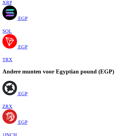
XRP
EGP
SOL
EGP
TRX
Andere munten voor Egyptian pound (EGP)
EGP
ZRX
EGP
1INCH