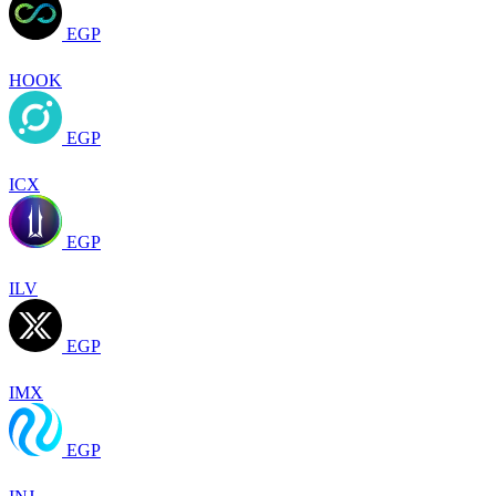
EGP
HOOK
EGP
ICX
EGP
ILV
EGP
IMX
EGP