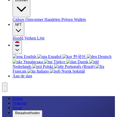
Bronnen
Gidsen
Omvormer
Handelen
Prijzen
Wallets
NFT
Hoofd
Verken
Lijst
English
Español
한국어
Deutsch
Українська
Türkçe
Dansk
Nederlands
Polski
Português (Brasil)
Français
Italiano
Norsk bokmål
Aan de slag
kopen
Verkoop
Swap
Betaalmethoden