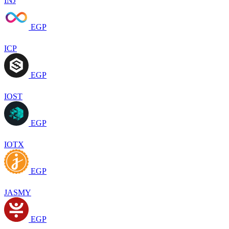
INJ
EGP
ICP
EGP
IOST
EGP
IOTX
EGP
JASMY
EGP