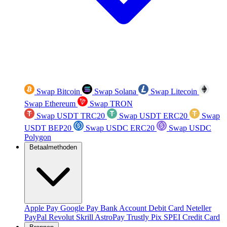
Swap Bitcoin
Swap Solana
Swap Litecoin
Swap Ethereum
Swap TRON
Swap USDT TRC20
Swap USDT ERC20
Swap
USDT BEP20
Swap USDC ERC20
Swap USDC
Polygon
Betaalmethoden
Apple Pay
Google Pay
Bank Account
Debit Card
Neteller
PayPal
Revolut
Skrill
AstroPay
Trustly
Pix
SPEI
Credit Card