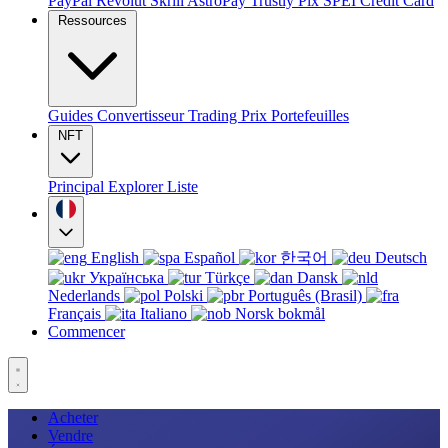
PayPal
Revolut
Skrill
AstroPay
Trustly
Pix
SPEI
Credit Card
Ressources
Guides
Convertisseur
Trading
Prix
Portefeuilles
NFT
Principal
Explorer
Liste
English
Español
한국어
Deutsch
Українська
Türkçe
Dansk
Nederlands
Polski
Português (Brasil)
Français
Italiano
Norsk bokmål
Commencer
Acheter
Vendre