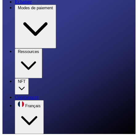
Échange
Modes de paiement
Ressources
NFT
Commencer
Français