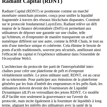
Radiant Capital (RDNT)
Radiant Capital (RDNT) se positionne comme un marché
monétaire omnichain pionnier, conçu pour unifier la liquidité
fragmentée à travers des réseaux blockchain disparates. Construit
sur le protocole fondamental LayerZero, Radiant relève un défi
majeur de la finance décentralisée (DeFi) en permettant aux
utilisateurs de déposer une garantie sur une chaîne, telle
qu'Arbitrum, et d'emprunter de manière transparente un actif
numérique différent sur une autre, comme la BNB Chain, le tout au
sein d'une interface unique et cohérente. Cela élimine le besoin de
ponts d'actifs traditionnels, souvent peu sécurisés, améliorant ainsi
l'efficacité du capital et l'expérience utilisateur dans l'ensemble de
l'écosystème Web3.
L'architecture du protocole tire parti de l'interopérabilité inter-
chaînes pour créer une plateforme de prêt et d'emprunt
véritablement unifiée. Le jeton utilitaire natif, RDNT, est au cœur
de sa tokenomie. Pour participer aux émissions de la plateforme
générées par les frais d'intérêt des emprunteurs et les prêts flash, les
utilisateurs doivent devenir des Fournisseurs de Liquidité
Dynamiques (dLP) en verrouillant des jetons RDNT. Ce modèle
dLP facilite non seulement la gouvernance sur l'avenir du
protocole, mais incite également à la fourniture de liquidités à long
terme, alignant les intérêts des utilisateurs avec la santé de la