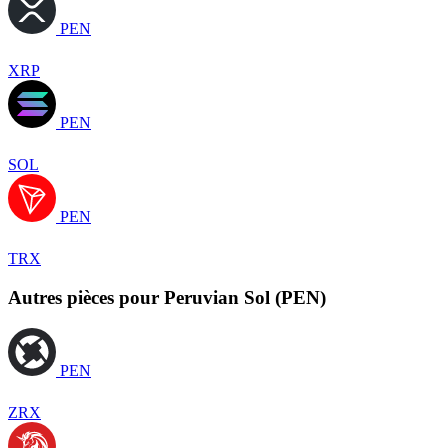
PEN
XRP
PEN
SOL
PEN
TRX
Autres pièces pour Peruvian Sol (PEN)
PEN
ZRX