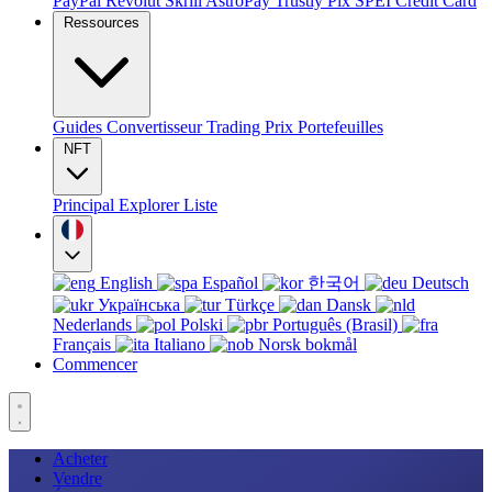
PayPal
Revolut
Skrill
AstroPay
Trustly
Pix
SPEI
Credit Card
Ressources
Guides
Convertisseur
Trading
Prix
Portefeuilles
NFT
Principal
Explorer
Liste
English
Español
한국어
Deutsch
Українська
Türkçe
Dansk
Nederlands
Polski
Português (Brasil)
Français
Italiano
Norsk bokmål
Commencer
Acheter
Vendre