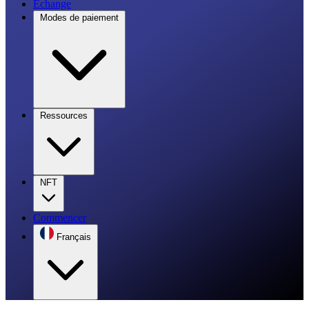
Échange
Modes de paiement
Ressources
NFT
Commencer
Français