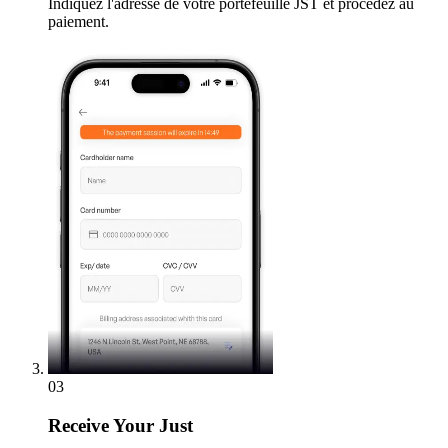
Indiquez l'adresse de votre portefeuille JST et procédez au
paiement.
03
Receive
Your Just