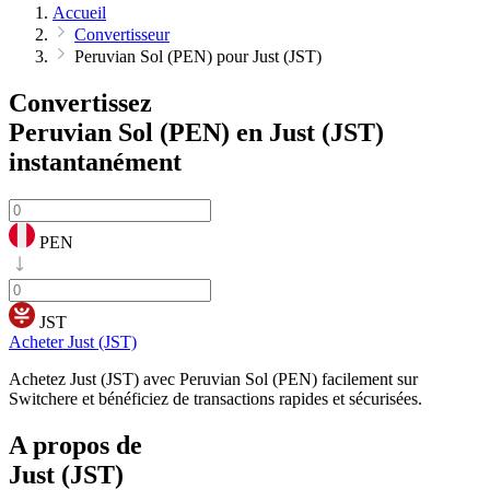
Accueil
Convertisseur
Peruvian Sol (PEN) pour Just (JST)
Convertissez
Peruvian Sol (PEN) en Just (JST)
instantanément
PEN
JST
Acheter Just (JST)
Achetez Just (JST) avec Peruvian Sol (PEN) facilement sur
Switchere et bénéficiez de transactions rapides et sécurisées.
A propos de
Just (JST)