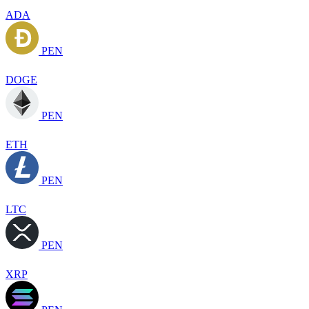
ADA
PEN
DOGE
PEN
ETH
PEN
LTC
PEN
XRP