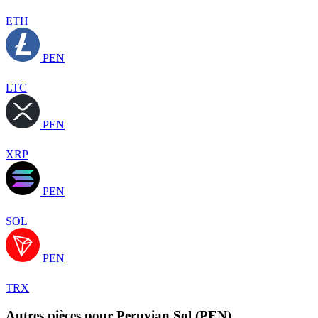
ETH
PEN
LTC
PEN
XRP
PEN
SOL
PEN
TRX
Autres pièces pour Peruvian Sol (PEN)