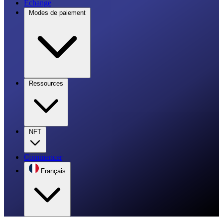
Échange
Modes de paiement
Ressources
NFT
Commencer
Français