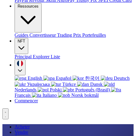
PayPal
Revolut
Skrill
AstroPay
Trustly
Pix
SPEI
Credit Card
Ressources
Guides
Convertisseur
Trading
Prix
Portefeuilles
NFT
Principal
Explorer
Liste
English
Español
한국어
Deutsch
Українська
Türkçe
Dansk
Nederlands
Polski
Português (Brasil)
Français
Italiano
Norsk bokmål
Commencer
Acheter
Vendre