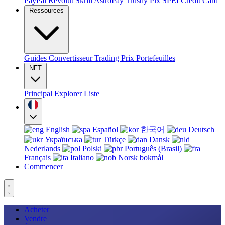
PayPal
Revolut
Skrill
AstroPay
Trustly
Pix
SPEI
Credit Card
Ressources
Guides
Convertisseur
Trading
Prix
Portefeuilles
NFT
Principal
Explorer
Liste
English
Español
한국어
Deutsch
Українська
Türkçe
Dansk
Nederlands
Polski
Português (Brasil)
Français
Italiano
Norsk bokmål
Commencer
Acheter
Vendre