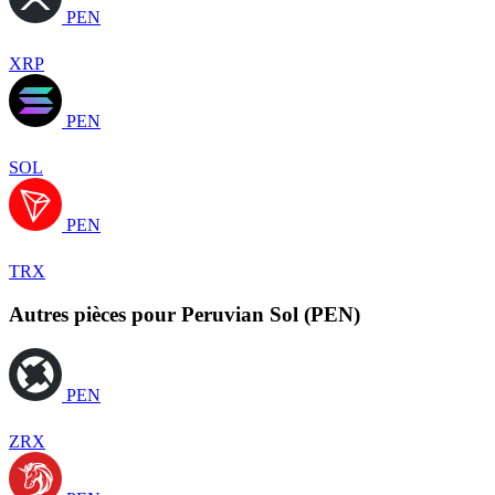
PEN
XRP
PEN
SOL
PEN
TRX
Autres pièces pour Peruvian Sol (PEN)
PEN
ZRX