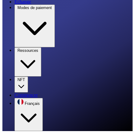
Échange
Modes de paiement
Ressources
NFT
Commencer
Français