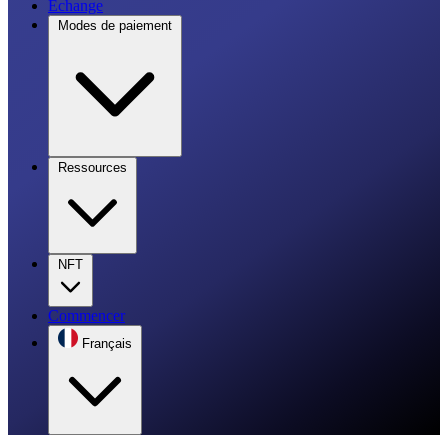
Échange
Modes de paiement
Ressources
NFT
Commencer
Français