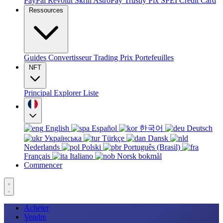
PayPal
Revolut
Skrill
AstroPay
Trustly
Pix
SPEI
Credit Card
Ressources
Guides
Convertisseur
Trading
Prix
Portefeuilles
NFT
Principal
Explorer
Liste
English
Español
한국어
Deutsch
Українська
Türkçe
Dansk
Nederlands
Polski
Português (Brasil)
Français
Italiano
Norsk bokmål
Commencer
Acheter
Vendre