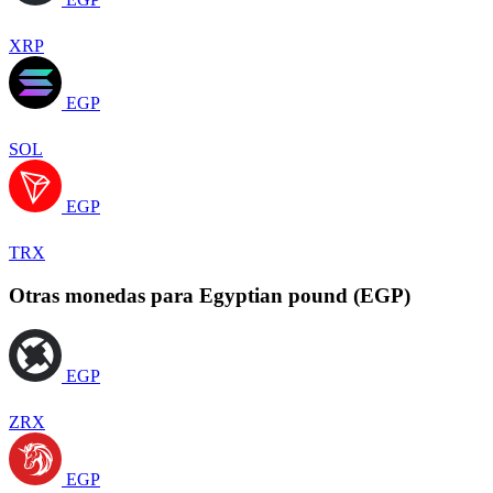
XRP
EGP
SOL
EGP
TRX
Otras monedas para Egyptian pound (EGP)
EGP
ZRX
EGP