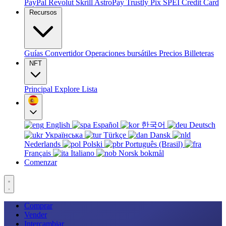
PayPal
Revolut
Skrill
AstroPay
Trustly
Pix
SPEI
Credit Card
Recursos
Guías
Convertidor
Operaciones bursátiles
Precios
Billeteras
NFT
Principal
Explore
Lista
English
Español
한국어
Deutsch
Українська
Türkçe
Dansk
Nederlands
Polski
Português (Brasil)
Français
Italiano
Norsk bokmål
Comenzar
Comprar
Vender
Intercambiar