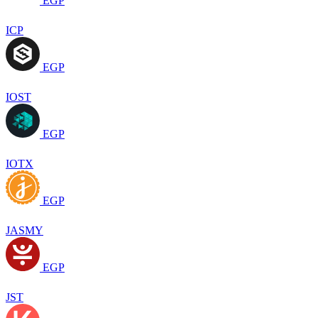
EGP
ICP
EGP
IOST
EGP
IOTX
EGP
JASMY
EGP
JST