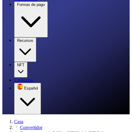
Formas de pago
Recursos
NFT
Comenzar
Español
Casa
Convertidor