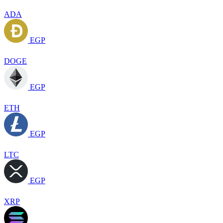
ADA
EGP
DOGE
EGP
ETH
EGP
LTC
EGP
XRP