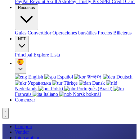
PayPal
Revolut
Skrill
AstroPay
Trustly
Pix
SPEI
Credit Card
Recursos
Guías
Convertidor
Operaciones bursátiles
Precios
Billeteras
NFT
Principal
Explore
Lista
English
Español
한국어
Deutsch
Українська
Türkçe
Dansk
Nederlands
Polski
Português (Brasil)
Français
Italiano
Norsk bokmål
Comenzar
Comprar
Vender
Intercambiar