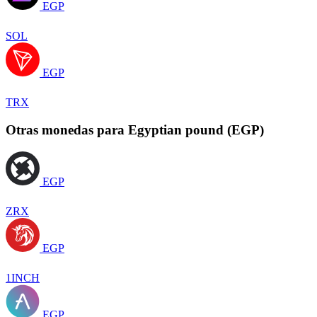
EGP
SOL
EGP
TRX
Otras monedas para Egyptian pound (EGP)
EGP
ZRX
EGP
1INCH
EGP