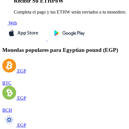
Recibir
Su ETHPoW
Completa el pago y tus ETHW serán enviados a tu monedero.
Web
Monedas populares para Egyptian pound (EGP)
EGP
BTC
EGP
BCH
EGP