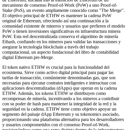
mecanismo de consenso Proof-of-Work (PoW) a uno Proof-of-
Stake (PoS), un evento ampliamente conocido como "The Merge".
El objetivo principal de ETHW es mantener la cadena PoW
original de Ethereum, ofreciendo así una continuación a la
comunidad existente de mineros y usuarios que prefieren el modelo
PoW o tienen inversiones significativas en infraestructura minera
PoW. Esta red descentralizada conserva el algoritmo de minería
Ethash, confiando en los mineros para validar las transacciones y
asegurar la tecnología blockchain a través del trabajo
computacional, un aspecto fundacional del libro de contabilidad
digital Ethereum pre-Merge.
El token nativo ETHW es crucial para la funcionalidad del
ecosistema. Sirve como activo digital principal para pagar las
tarifas de transacción, comúnmente denominadas gas, que son
necesarias para ejecutar contratos inteligentes e interactuar con
aplicaciones descentralizadas (dApps) que operan en la cadena
ETHW. Además, los tokens ETHW se distribuyen como
recompensas de minería, incentivando a los mineros a contribuir
con su poder de hash para mantener la integridad de la red y la
seguridad en la cadena. ETHW tiene como objetivo apoyar un
segmento del paisaje dApp Ethereum y su tokenomics asociado,
proporcionando una plataforma alternativa para los desarrolladores
y usuarios comprometidos con el consenso Proof-of-Work,
posicionándose como una rama distinta dentro de la infraestructura