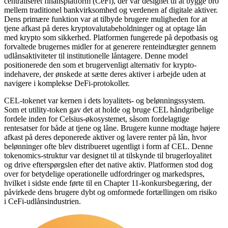
centraliseret finansplatform (CeFi), der var designet til at bygge bro
mellem traditionel bankvirksomhed og verdenen af digitale aktiver.
Dens primære funktion var at tilbyde brugere muligheden for at
tjene afkast på deres kryptovalutabeholdninger og at optage lån
med krypto som sikkerhed. Platformen fungerede på depotbasis og
forvaltede brugernes midler for at generere renteindtægter gennem
udlånsaktiviteter til institutionelle låntagere. Denne model
positionerede den som et brugervenligt alternativ for krypto-
indehavere, der ønskede at sætte deres aktiver i arbejde uden at
navigere i komplekse DeFi-protokoller.
CEL-tokenet var kernen i dets loyalitets- og belønningssystem.
Som et utility-token gav det at holde og bruge CEL håndgribelige
fordele inden for Celsius-økosystemet, såsom fordelagtige
rentesatser for både at tjene og låne. Brugere kunne modtage højere
afkast på deres deponerede aktiver og lavere renter på lån, hvor
belønninger ofte blev distribueret ugentligt i form af CEL. Denne
tokenomics-struktur var designet til at tilskynde til brugerloyalitet
og drive efterspørgslen efter det native aktiv. Platformen stod dog
over for betydelige operationelle udfordringer og markedspres,
hvilket i sidste ende førte til en Chapter 11-konkursbegæring, der
påvirkede dens brugere dybt og omformede fortællingen om risiko
i CeFi-udlånsindustrien.