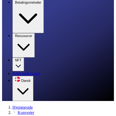
Betalingsmetoder
Ressourcer
NFT
Kom godt i gang
Dansk
Hjemmeside
Konverter