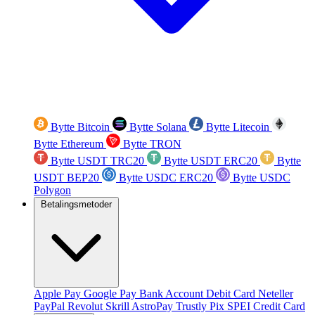
Bytte Bitcoin
Bytte Solana
Bytte Litecoin
Bytte Ethereum
Bytte TRON
Bytte USDT TRC20
Bytte USDT ERC20
Bytte
USDT BEP20
Bytte USDC ERC20
Bytte USDC
Polygon
Betalingsmetoder
Apple Pay
Google Pay
Bank Account
Debit Card
Neteller
PayPal
Revolut
Skrill
AstroPay
Trustly
Pix
SPEI
Credit Card