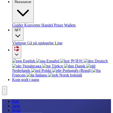
Ressourcer
Guider
Konverter
Handel
Priser
Wallets
NFT
Vigtigste
Gå på opdagelse
Liste
English
Español
한국어
Deutsch
Українська
Türkçe
Dansk
Nederlands
Polski
Português (Brasil)
Français
Italiano
Norsk bokmål
Kom godt i gang
Køb
Sælg
Bytte