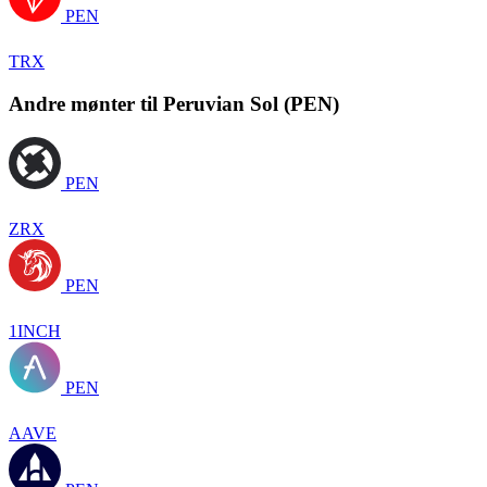
PEN
TRX
Andre mønter til Peruvian Sol (PEN)
PEN
ZRX
PEN
1INCH
PEN
AAVE