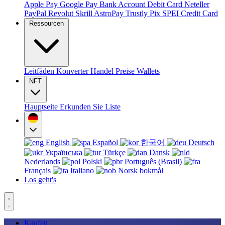
Apple Pay
Google Pay
Bank Account
Debit Card
Neteller
PayPal
Revolut
Skrill
AstroPay
Trustly
Pix
SPEI
Credit Card
Ressourcen
Leitfäden
Konverter
Handel
Preise
Wallets
NFT
Hauptseite
Erkunden Sie
Liste
English
Español
한국어
Deutsch
Українська
Türkçe
Dansk
Nederlands
Polski
Português (Brasil)
Français
Italiano
Norsk bokmål
Los geht's
Kaufen