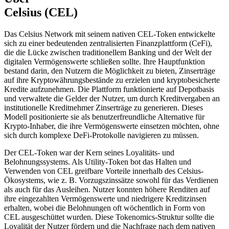
Celsius (CEL)
Das Celsius Network mit seinem nativen CEL-Token entwickelte
sich zu einer bedeutenden zentralisierten Finanzplattform (CeFi),
die die Lücke zwischen traditionellem Banking und der Welt der
digitalen Vermögenswerte schließen sollte. Ihre Hauptfunktion
bestand darin, den Nutzern die Möglichkeit zu bieten, Zinserträge
auf ihre Kryptowährungsbestände zu erzielen und kryptobesicherte
Kredite aufzunehmen. Die Plattform funktionierte auf Depotbasis
und verwaltete die Gelder der Nutzer, um durch Kreditvergaben an
institutionelle Kreditnehmer Zinserträge zu generieren. Dieses
Modell positionierte sie als benutzerfreundliche Alternative für
Krypto-Inhaber, die ihre Vermögenswerte einsetzen möchten, ohne
sich durch komplexe DeFi-Protokolle navigieren zu müssen.
Der CEL-Token war der Kern seines Loyalitäts- und
Belohnungssystems. Als Utility-Token bot das Halten und
Verwenden von CEL greifbare Vorteile innerhalb des Celsius-
Ökosystems, wie z. B. Vorzugszinssätze sowohl für das Verdienen
als auch für das Ausleihen. Nutzer konnten höhere Renditen auf
ihre eingezahlten Vermögenswerte und niedrigere Kreditzinsen
erhalten, wobei die Belohnungen oft wöchentlich in Form von
CEL ausgeschüttet wurden. Diese Tokenomics-Struktur sollte die
Loyalität der Nutzer fördern und die Nachfrage nach dem nativen