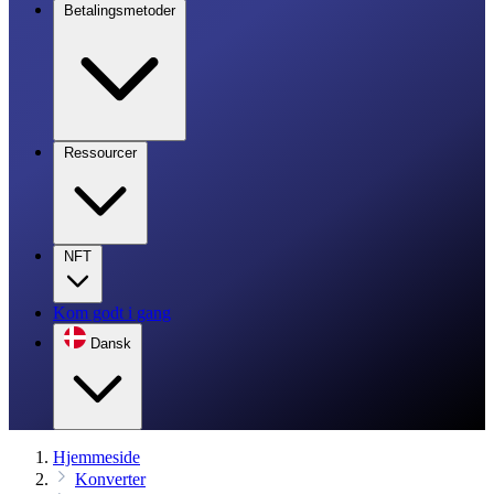
Betalingsmetoder
Ressourcer
NFT
Kom godt i gang
Dansk
Hjemmeside
Konverter