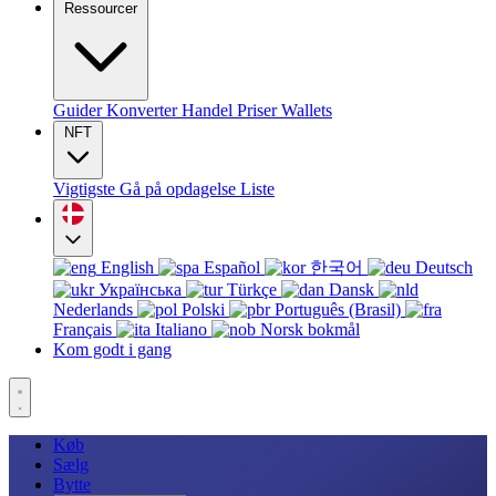
Ressourcer
Guider
Konverter
Handel
Priser
Wallets
NFT
Vigtigste
Gå på opdagelse
Liste
English
Español
한국어
Deutsch
Українська
Türkçe
Dansk
Nederlands
Polski
Português (Brasil)
Français
Italiano
Norsk bokmål
Kom godt i gang
Køb
Sælg
Bytte