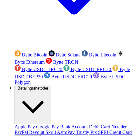
Bytte Bitcoin
Bytte Solana
Bytte Litecoin
Bytte Ethereum
Bytte TRON
Bytte USDT TRC20
Bytte USDT ERC20
Bytte
USDT BEP20
Bytte USDC ERC20
Bytte USDC
Polygon
Betalingsmetoder
Apple Pay
Google Pay
Bank Account
Debit Card
Neteller
PayPal
Revolut
Skrill
AstroPay
Trustly
Pix
SPEI
Credit Card