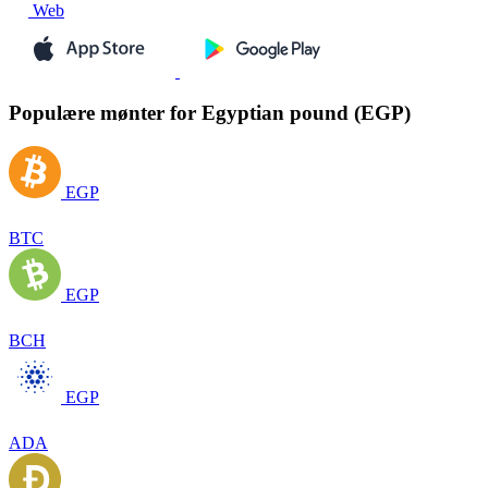
Web
Populære mønter for Egyptian pound (EGP)
EGP
BTC
EGP
BCH
EGP
ADA