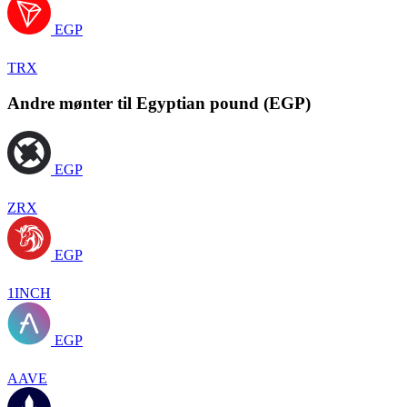
EGP
TRX
Andre mønter til Egyptian pound (EGP)
EGP
ZRX
EGP
1INCH
EGP
AAVE