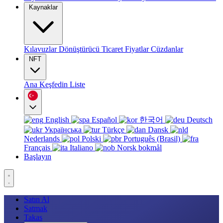
Kaynaklar
Kılavuzlar
Dönüştürücü
Ticaret
Fiyatlar
Cüzdanlar
NFT
Ana
Keşfedin
Liste
English
Español
한국어
Deutsch
Українська
Türkçe
Dansk
Nederlands
Polski
Português (Brasil)
Français
Italiano
Norsk bokmål
Başlayın
Satın Al
Satmak
Takas