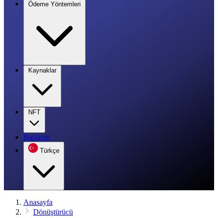
Ödeme Yöntemleri
Kaynaklar
NFT
Başlayın
Türkçe
Anasayfa
Dönüştürücü