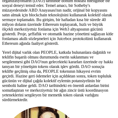
organizasyonların (DAO) tarihinde dönüm noktası niteliğinde bir
sosyal deneyi temsil eder. Temel amacı, bir Sotheby's
müzayedesinde ABD Anayasası'nın nadir, orijinal bir kopyasını
satın almak için blockchain teknolojisini kullanarak kolektif olarak
sermaye toplamaktı. Bu girişim, bir haftadan kısa bir sürede 40
milyon doların üzerinde Ethereum toplayarak, hızlı ve büyük
ölçekli merkeziyetsiz fonlama için Web3 altyapısının gücünü
gösterdi. Proje, şeffaflık ve otomatik hazine yönetimi sağlayan kitle
fonlaması akıllı sözleşmeleri için Juicebox protokolünü kullanarak
Ethereum ağında faaliyet gösterdi.
Yerel dijital varlık olan PEOPLE, katkıda bulunanlara dağıtıldı ve
teklifin başarılı olması durumunda eserin saklanması ve
sergilenmesi gibi DAO'nun gelecekteki kararları üzerinde oy hakkı
tanıyan bir yönetişim tokenı olarak işlev gördü. DAO sonuçta
teklifte geçilmiş olsa da, PEOPLE tokenının hikayesi evrim
geçirdi. Hazine geri ödemeler için açıldıktan sonra, token topluluk
gücünün ve dijital çağda kolektif eylemin potansiyelinin bir
sembolü haline geldi. DAO tarihindeki en önemli anlardan birini
somutlaştıran ve merkeziyetsiz bir ağın zincir üstü koordinasyon
yeteneklerini sergileyen bir memetik token olarak varlığını
sürdürmektedir.