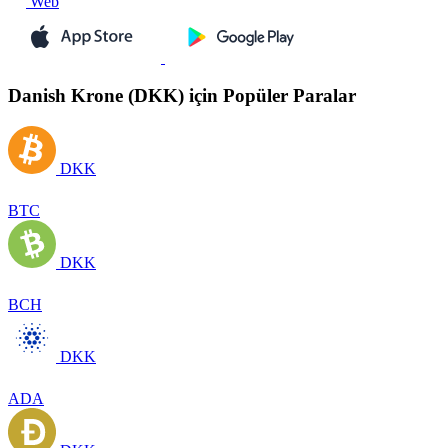
Web
Danish Krone (DKK) için Popüler Paralar
DKK
BTC
DKK
BCH
DKK
ADA