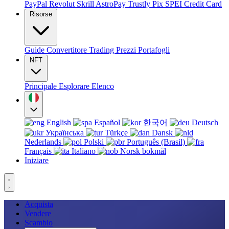
PayPal
Revolut
Skrill
AstroPay
Trustly
Pix
SPEI
Credit Card
Risorse
Guide
Convertitore
Trading
Prezzi
Portafogli
NFT
Principale
Esplorare
Elenco
English
Español
한국어
Deutsch
Українська
Türkçe
Dansk
Nederlands
Polski
Português (Brasil)
Français
Italiano
Norsk bokmål
Iniziare
Acquista
Vendere
Scambio