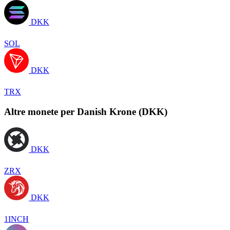
DKK
SOL
DKK
TRX
Altre monete per Danish Krone (DKK)
DKK
ZRX
DKK
1INCH