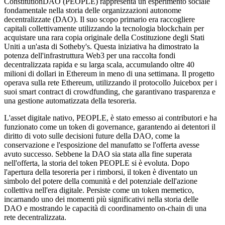
ConstitutionDAO (PEOPLE) rappresenta un esperimento sociale
fondamentale nella storia delle organizzazioni autonome
decentralizzate (DAO). Il suo scopo primario era raccogliere
capitali collettivamente utilizzando la tecnologia blockchain per
acquistare una rara copia originale della Costituzione degli Stati
Uniti a un'asta di Sotheby's. Questa iniziativa ha dimostrato la
potenza dell'infrastruttura Web3 per una raccolta fondi
decentralizzata rapida e su larga scala, accumulando oltre 40
milioni di dollari in Ethereum in meno di una settimana. Il progetto
operava sulla rete Ethereum, utilizzando il protocollo Juicebox per i
suoi smart contract di crowdfunding, che garantivano trasparenza e
una gestione automatizzata della tesoreria.
L'asset digitale nativo, PEOPLE, è stato emesso ai contributori e ha
funzionato come un token di governance, garantendo ai detentori il
diritto di voto sulle decisioni future della DAO, come la
conservazione e l'esposizione del manufatto se l'offerta avesse
avuto successo. Sebbene la DAO sia stata alla fine superata
nell'offerta, la storia del token PEOPLE si è evoluta. Dopo
l'apertura della tesoreria per i rimborsi, il token è diventato un
simbolo del potere della comunità e del potenziale dell'azione
collettiva nell'era digitale. Persiste come un token memetico,
incarnando uno dei momenti più significativi nella storia delle
DAO e mostrando le capacità di coordinamento on-chain di una
rete decentralizzata.