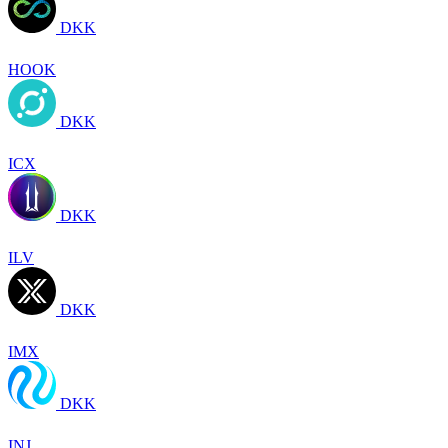
DKK
HOOK
DKK
ICX
DKK
ILV
DKK
IMX
DKK
INJ