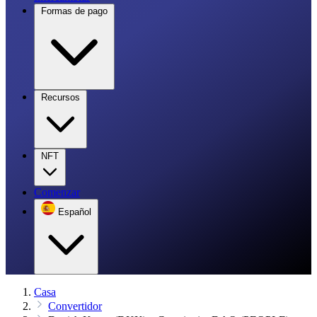
Formas de pago
Recursos
NFT
Comenzar
Español
Casa
Convertidor