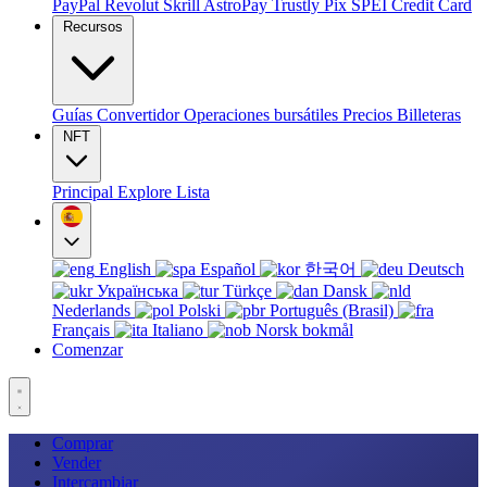
PayPal
Revolut
Skrill
AstroPay
Trustly
Pix
SPEI
Credit Card
Recursos
Guías
Convertidor
Operaciones bursátiles
Precios
Billeteras
NFT
Principal
Explore
Lista
English
Español
한국어
Deutsch
Українська
Türkçe
Dansk
Nederlands
Polski
Português (Brasil)
Français
Italiano
Norsk bokmål
Comenzar
Comprar
Vender
Intercambiar