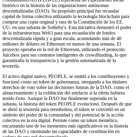
histórico en la historia de las organizaciones autónomas
descentralizadas (DAO). Su propósito principal fue recaudar
capital de forma colectiva utilizando la tecnología blockchain para
comprar una copia original y rara de la Constitución de los EE.
UU. en una subasta de Sotheby's. Esta iniciativa demostró el poder
de la infraestructura Web3 para una recaudación de fondos
descentralizada rápida y a gran escala, acumulando más de 40
millones de dólares en Ethereum en menos de una semana. El
proyecto operaba en la red de Ethereum, utilizando el protocolo
Juicebox para sus contratos inteligentes de crowdfunding, lo que
garantizaba la transparencia y la gestión automatizada de la
tesorería.
El activo digital nativo, PEOPLE, se emitió a los contribuyentes y
funcionó como un token de gobernanza, otorgando a los titulares
derechos de voto sobre las decisiones futuras de la DAO, como el
almacenamiento y la exhibición del artefacto si la oferta hubiera
tenido éxito. Aunque la DAO fue finalmente superada en la
subasta, la historia del token PEOPLE evolucionó. Después de que
se abrió la tesorería para reembolsos, el token se convirtió en un
símbolo del poder de la comunidad y del potencial de la acción
colectiva en la era digital. Persiste como un token memético,
encarnando uno de los momentos más significativos en la historia
de las DAO y mostrando las capacidades de coordinación en
cadena de una red descentralizada.