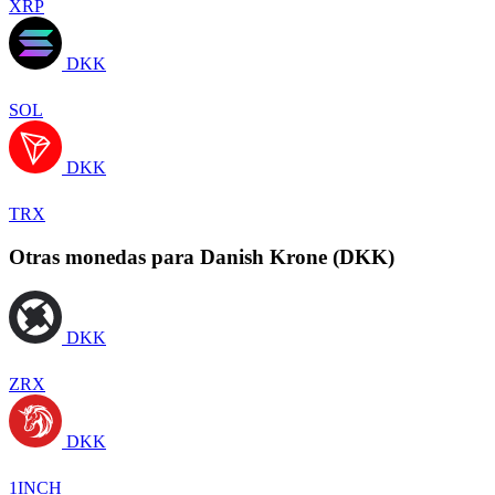
XRP
DKK
SOL
DKK
TRX
Otras monedas para Danish Krone (DKK)
DKK
ZRX
DKK
1INCH