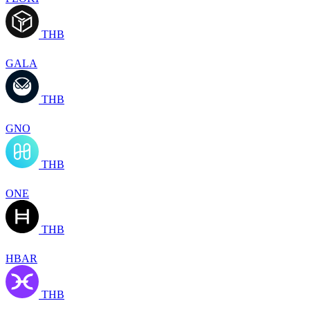
THB
GALA
THB
GNO
THB
ONE
THB
HBAR
THB