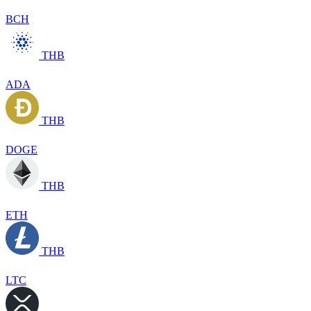
BCH
THB
ADA
THB
DOGE
THB
ETH
THB
LTC