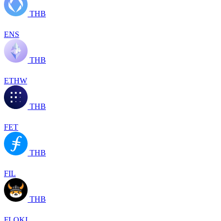
THB
ENS
THB
ETHW
THB
FET
THB
FIL
THB
FLOKI