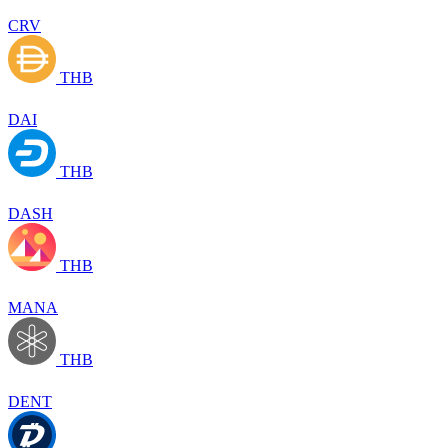
CRV
THB
DAI
THB
DASH
THB
MANA
THB
DENT