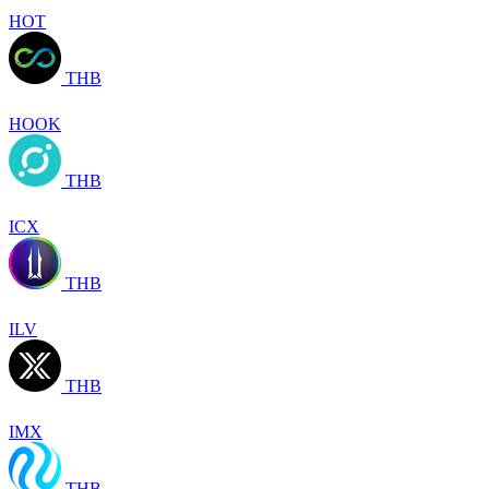
HOT
THB
HOOK
THB
ICX
THB
ILV
THB
IMX
THB