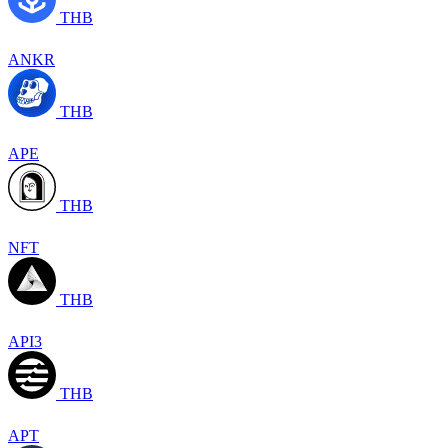
THB
ANKR
THB
APE
THB
NFT
THB
API3
THB
APT