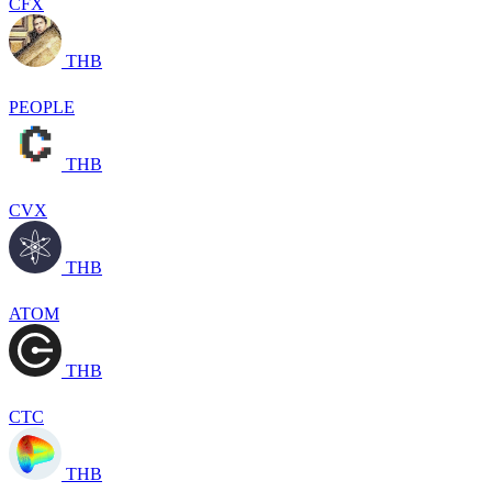
CFX
THB
PEOPLE
THB
CVX
THB
ATOM
THB
CTC
THB