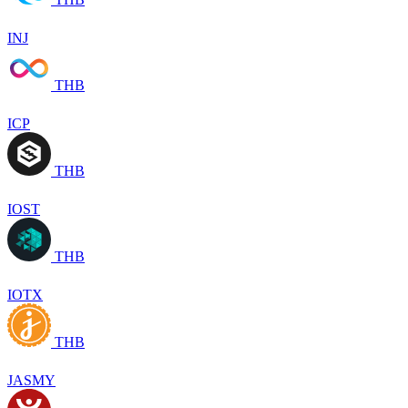
INJ
THB
ICP
THB
IOST
THB
IOTX
THB
JASMY