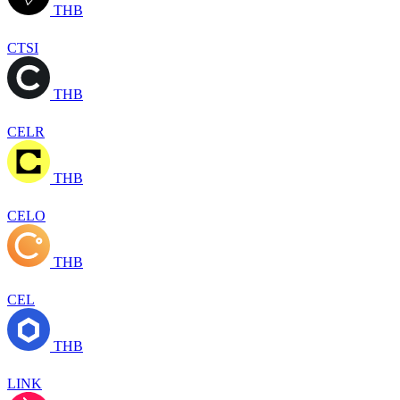
THB
CTSI
THB
CELR
THB
CELO
THB
CEL
THB
LINK