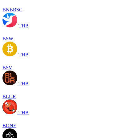
BNBBSC
THB
BSW
THB
BSV
THB
BLUR
THB
BONE