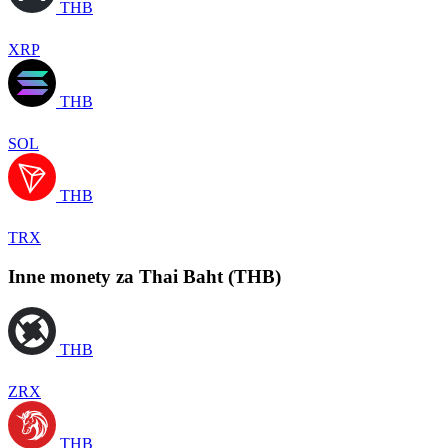
THB
XRP
THB
SOL
THB
TRX
Inne monety za Thai Baht (THB)
THB
ZRX
THB