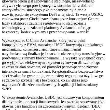
głównym celem jest zapewnienie stabilnego, niezawodnego
aktywa cyfrowego powiązanego w stosunku 1:1 z dolarem
amerykańskim, służącego jako fundamentalny filar dla
rozwijającego się ekosystemu DeFi w tej sieci. Ta wersja USDC,
emitowana przez Circle i zarządzana przez konsorcjum Centre,
łączy stabilność i zaufanie regulowanego stablecoina z
technologicznymi zaletami platformy Avalanche, oferując
bezpieczny środek wymiany i przechowywania wartości.
Wykorzystując C-Chain Avalanche, który jest w pełni
kompatybilny z EVM, transakcje USDC korzystają z unikalnego
mechanizmu konsensusu sieci, zapewniając niemal
natychmiastową finalizację i znacznie niższe opłaty transakcyjne w
porównaniu z innymi blockchainami. Ta wysoka wydajność czyni
go wyjątkowo efektywnym aktywem cyfrowym dla szerokiego
zakresu działań on-chain, od płatności peer-to-peer po złożone
interakcje ze smart kontraktami. Kryptograficzne bezpieczeństwo
sieci Avalanche gwarantuje, że transfery tego tokena użytkowego
są zarówno szybkie, jak i bezpieczne, co zwiększa jego
użyteczność dla zdecentralizowanych aplikacji i infrastruktury
Web3.
W ekosystemie Avalanche, USDC jest kluczowym komponentem
dla płynności i operacji finansowych. Jest szeroko stosowany jako
główna para handlowa na zdecentralizowanych giełdach (DEX),