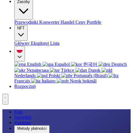
Zasoby
Przewodniki
Konwerter
Handel
Ceny
Portfele
NFT
Główny
Eksploruj
Lista
English
Español
한국어
Deutsch
Українська
Türkçe
Dansk
Nederlands
Polski
Português (Brasil)
Français
Italiano
Norsk bokmål
Rozpocznij
Kup
Sprzedaż
Zamiana
Metody płatności