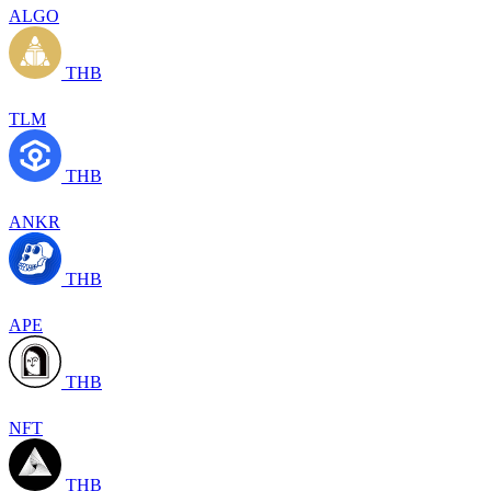
ALGO
THB
TLM
THB
ANKR
THB
APE
THB
NFT
THB