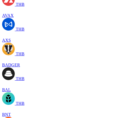
THB
AVAX
THB
AXS
THB
BADGER
THB
BAL
THB
BNT