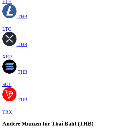
ETH
THB
LTC
THB
XRP
THB
SOL
THB
TRX
Andere Münzen für Thai Baht (THB)