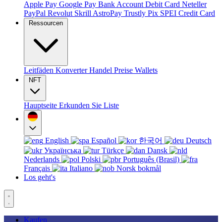
Apple Pay
Google Pay
Bank Account
Debit Card
Neteller
PayPal
Revolut
Skrill
AstroPay
Trustly
Pix
SPEI
Credit Card
Ressourcen
Leitfäden
Konverter
Handel
Preise
Wallets
NFT
Hauptseite
Erkunden Sie
Liste
English
Español
한국어
Deutsch
Українська
Türkçe
Dansk
Nederlands
Polski
Português (Brasil)
Français
Italiano
Norsk bokmål
Los geht's
Kaufen