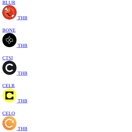
BLUR
THB
BONE
THB
CTSI
THB
CELR
THB
CELO
THB