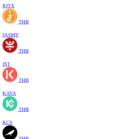
IOTX
THB
JASMY
THB
JST
THB
KAVA
THB
KCS
THB