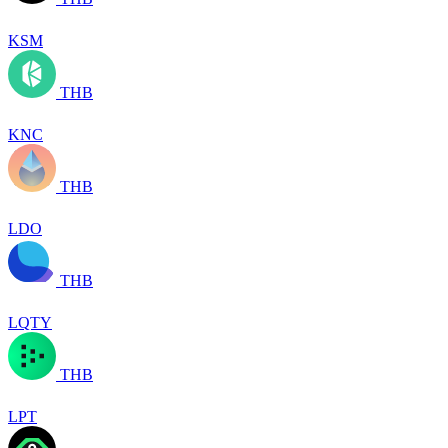
KSM
THB
KNC
THB
LDO
THB
LQTY
THB
LPT