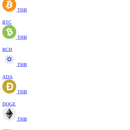
THB
BTC
THB
BCH
THB
ADA
THB
DOGE
THB