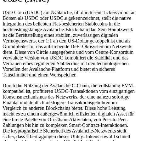
USD Coin (USDC) auf Avalanche, oft durch sein Tickersymbol an
Börsen als USDC oder USDC.e gekennzeichnet, stellt die native
Integration des beliebten Fiat-besicherten Stablecoins in die
hochleistungsfähige Avalanche-Blockchain dar. Sein Hauptzweck
ist die Bereitstellung eines stabilen, zuverlässigen digitalen
Vermögenswerts, der 1:1 an den US-Dollar gekoppelt ist und als
Grundpfeiler für das aufstrebende DeFi-Ökosystem im Netzwerk
dient. Diese von Circle ausgegebene und vom Centre-Konsortium
verwaltete Version von USDC kombiniert die Stabilität und das
Vertrauen eines regulierten Stablecoins mit den technologischen
Vorteilen der Avalanche-Plattform und bietet ein sicheres
Tauschmittel und einen Wertspeicher.
Durch die Nutzung der Avalanche C-Chain, die vollständig EVM-
kompatibel ist, profitieren USDC-Transaktionen vom einzigartigen
Konsensmechanismus des Netzwerks, der eine nahezu sofortige
Finalität und deutlich niedrigere Transaktionsgebühren im
Vergleich zu anderen Blockchains bietet. Diese hohe Leistung
macht es zu einem außergewöhnlich effizienten digitalen Asset für
eine breite Palette von On-Chain-Aktivitäten, von Peer-to-Peer-
Zahlungen bis hin zu komplexen Smart-Contract-Interaktionen.
Die kryptografische Sicherheit des Avalanche-Netzwerks stellt
sicher, dass Übertragungen dieses Utility-Tokens sowohl schnell