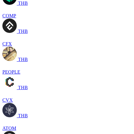
THB
COMP
THB
CFX
THB
PEOPLE
THB
CVX
THB
ATOM