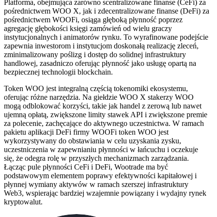
Platforma, obejmująca zarówno scentralizowane finanse (CeFi) za
pośrednictwem WOO X, jak i zdecentralizowane finanse (DeFi) za
pośrednictwem WOOFi, osiąga głęboką płynność poprzez
agregację głębokości księgi zamówień od wielu graczy
instytucjonalnych i animatorów rynku. To wyrafinowane podejście
zapewnia inwestorom i instytucjom doskonałą realizację zleceń,
zminimalizowany poślizg i dostęp do solidnej infrastruktury
handlowej, zasadniczo oferując płynność jako usługę opartą na
bezpiecznej technologii blockchain.
Token WOO jest integralną częścią tokenomiki ekosystemu,
oferując różne narzędzia. Na giełdzie WOO X stakerzy WOO
mogą odblokować korzyści, takie jak handel z zerową lub nawet
ujemną opłatą, zwiększone limity stawek API i zwiększone premie
za polecenie, zachęcające do aktywnego uczestnictwa. W ramach
pakietu aplikacji DeFi firmy WOOFi token WOO jest
wykorzystywany do obstawiania w celu uzyskania zysku,
uczestniczenia w zapewnianiu płynności w łańcuchu i oczekuje
się, że odegra rolę w przyszłych mechanizmach zarządzania.
Łącząc pule płynności CeFi i DeFi, Wootrade ma być
podstawowym elementem poprawy efektywności kapitałowej i
płynnej wymiany aktywów w ramach szerszej infrastruktury
Web3, wspierając bardziej wzajemnie powiązany i wydajny rynek
kryptowalut.