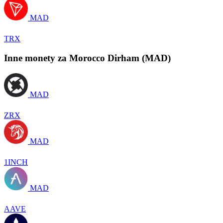
MAD
TRX
Inne monety za Morocco Dirham (MAD)
MAD
ZRX
MAD
1INCH
MAD
AAVE