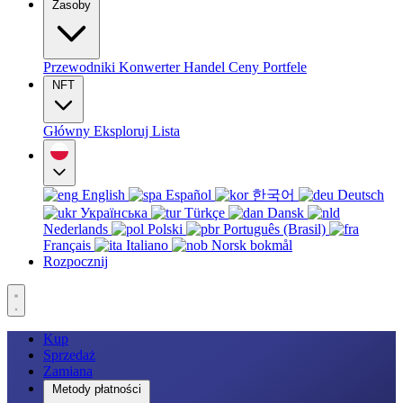
Zasoby
Przewodniki
Konwerter
Handel
Ceny
Portfele
NFT
Główny
Eksploruj
Lista
English
Español
한국어
Deutsch
Українська
Türkçe
Dansk
Nederlands
Polski
Português (Brasil)
Français
Italiano
Norsk bokmål
Rozpocznij
Kup
Sprzedaż
Zamiana
Metody płatności