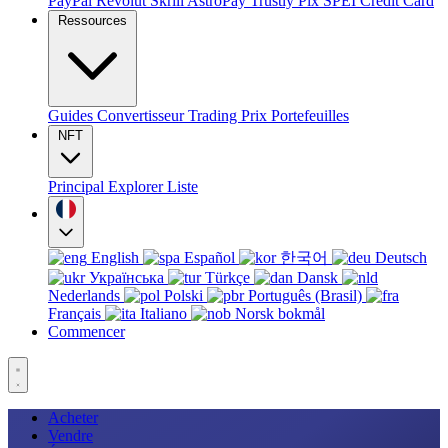
PayPal
Revolut
Skrill
AstroPay
Trustly
Pix
SPEI
Credit Card
Ressources
Guides
Convertisseur
Trading
Prix
Portefeuilles
NFT
Principal
Explorer
Liste
English
Español
한국어
Deutsch
Українська
Türkçe
Dansk
Nederlands
Polski
Português (Brasil)
Français
Italiano
Norsk bokmål
Commencer
Acheter
Vendre