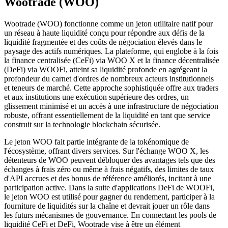
Wootrade (WOO)
Wootrade (WOO) fonctionne comme un jeton utilitaire natif pour
un réseau à haute liquidité conçu pour répondre aux défis de la
liquidité fragmentée et des coûts de négociation élevés dans le
paysage des actifs numériques. La plateforme, qui englobe à la fois
la finance centralisée (CeFi) via WOO X et la finance décentralisée
(DeFi) via WOOFi, atteint sa liquidité profonde en agrégeant la
profondeur du carnet d'ordres de nombreux acteurs institutionnels
et teneurs de marché. Cette approche sophistiquée offre aux traders
et aux institutions une exécution supérieure des ordres, un
glissement minimisé et un accès à une infrastructure de négociation
robuste, offrant essentiellement de la liquidité en tant que service
construit sur la technologie blockchain sécurisée.
Le jeton WOO fait partie intégrante de la tokénomique de
l'écosystème, offrant divers services. Sur l'échange WOO X, les
détenteurs de WOO peuvent débloquer des avantages tels que des
échanges à frais zéro ou même à frais négatifs, des limites de taux
d'API accrues et des bonus de référence améliorés, incitant à une
participation active. Dans la suite d'applications DeFi de WOOFi,
le jeton WOO est utilisé pour gagner du rendement, participer à la
fourniture de liquidités sur la chaîne et devrait jouer un rôle dans
les futurs mécanismes de gouvernance. En connectant les pools de
liquidité CeFi et DeFi, Wootrade vise à être un élément