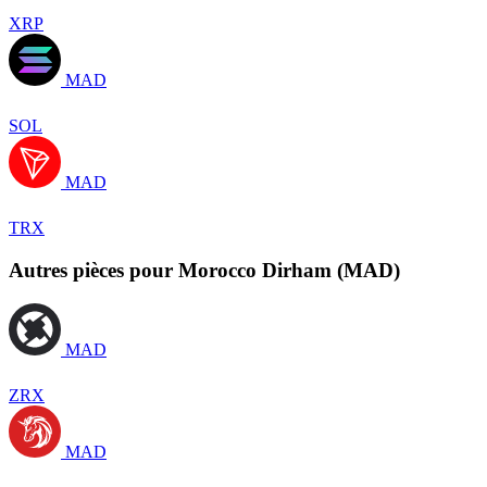
XRP
MAD
SOL
MAD
TRX
Autres pièces pour Morocco Dirham (MAD)
MAD
ZRX
MAD