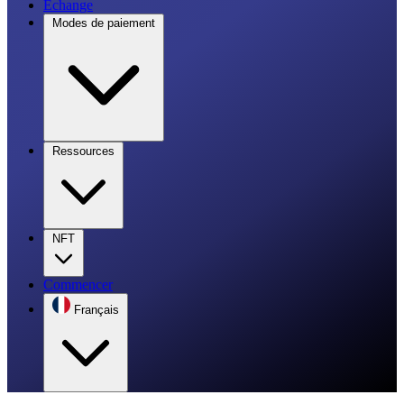
Échange
Modes de paiement
Ressources
NFT
Commencer
Français