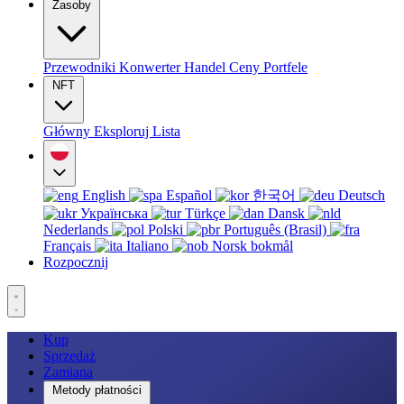
Zasoby
Przewodniki
Konwerter
Handel
Ceny
Portfele
NFT
Główny
Eksploruj
Lista
English
Español
한국어
Deutsch
Українська
Türkçe
Dansk
Nederlands
Polski
Português (Brasil)
Français
Italiano
Norsk bokmål
Rozpocznij
Kup
Sprzedaż
Zamiana
Metody płatności