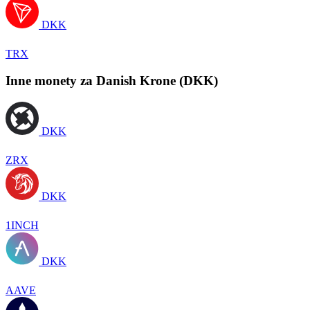
DKK
TRX
Inne monety za Danish Krone (DKK)
DKK
ZRX
DKK
1INCH
DKK
AAVE