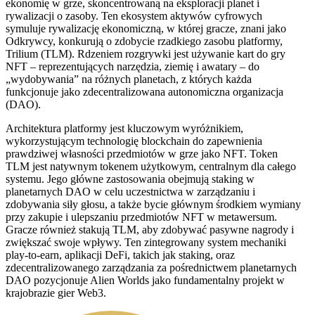
ekonomię w grze, skoncentrowaną na eksploracji planet i
rywalizacji o zasoby. Ten ekosystem aktywów cyfrowych
symuluje rywalizację ekonomiczną, w której gracze, znani jako
Odkrywcy, konkurują o zdobycie rzadkiego zasobu platformy,
Trilium (TLM). Rdzeniem rozgrywki jest używanie kart do gry
NFT – reprezentujących narzędzia, ziemię i awatary – do
„wydobywania” na różnych planetach, z których każda
funkcjonuje jako zdecentralizowana autonomiczna organizacja
(DAO).
Architektura platformy jest kluczowym wyróżnikiem,
wykorzystującym technologię blockchain do zapewnienia
prawdziwej własności przedmiotów w grze jako NFT. Token
TLM jest natywnym tokenem użytkowym, centralnym dla całego
systemu. Jego główne zastosowania obejmują staking w
planetarnych DAO w celu uczestnictwa w zarządzaniu i
zdobywania siły głosu, a także bycie głównym środkiem wymiany
przy zakupie i ulepszaniu przedmiotów NFT w metawersum.
Gracze również stakują TLM, aby zdobywać pasywne nagrody i
zwiększać swoje wpływy. Ten zintegrowany system mechaniki
play-to-earn, aplikacji DeFi, takich jak staking, oraz
zdecentralizowanego zarządzania za pośrednictwem planetarnych
DAO pozycjonuje Alien Worlds jako fundamentalny projekt w
krajobrazie gier Web3.