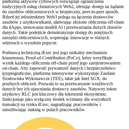
platforma aktywów cyfrowych rozwiązuje ograniczenia
tradycyjnych usług chmurowych Web2, oferując dostęp na żądanie
do zasobów obliczeniowych w bezpieczny, peer-to-peer sposób.
Rdzeń jej infrastruktury Web3 polega na łączeniu dostawców
zasobów z użytkownikami, ułatwiając złożone obliczenia off-chain
dla dApps, trenowania modeli AI i przetwarzania dużych zbiorów
danych. Takie podejście demokratyzuje dostęp do potężnych
narzędzi obliczeniowych, wspierając innowacje w różnych
sektorach o wysokim popycie.
Podstawą techniczną iExec jest jego unikalny mechanizm
konsensusu, Proof-of-Contribution (PoCo), który weryfikuje
wynik każdego obliczenia off-chain przed jego zarejestrowaniem
on-chain. Aby zapewnić prywatność danych i bezpieczeństwo
kryptograficzne, platforma intensywnie wykorzystuje Zaufane
Środowiska Wykonawcze (TEE), takie jak Intel SGX, do
poufnych obliczeń. Pozwala to na przetwarzanie wrażliwych
danych bez ich ujawniania dostawcy zasobów. Natywny token
użytkowy RLC jest kluczowy dla tokenomii ekosystemu;
funkcjonuje jako wyłączny środek wymiany dla wszystkich
transakcji na rynku iExec, nagradzając pracowników i
umożliwiając staking w pulach pracowników.