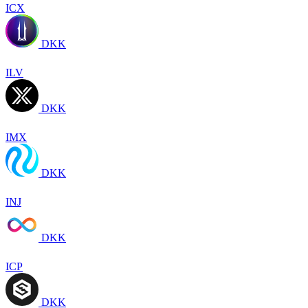
ICX
DKK
ILV
DKK
IMX
DKK
INJ
DKK
ICP
DKK