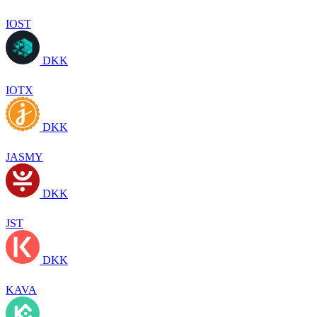
IOST
DKK
IOTX
DKK
JASMY
DKK
JST
DKK
KAVA