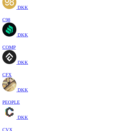
DKK
C98
DKK
COMP
DKK
CFX
DKK
PEOPLE
DKK
CVX