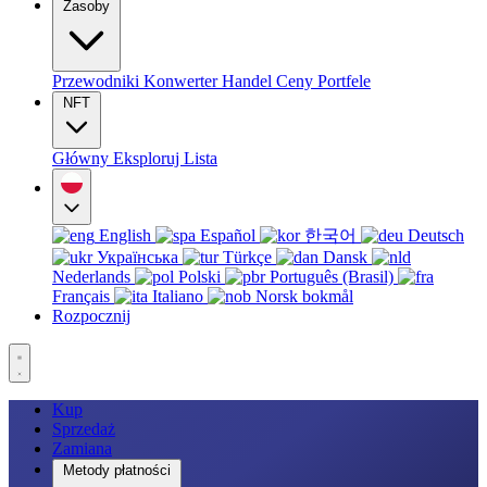
Zasoby
Przewodniki
Konwerter
Handel
Ceny
Portfele
NFT
Główny
Eksploruj
Lista
English
Español
한국어
Deutsch
Українська
Türkçe
Dansk
Nederlands
Polski
Português (Brasil)
Français
Italiano
Norsk bokmål
Rozpocznij
Kup
Sprzedaż
Zamiana
Metody płatności