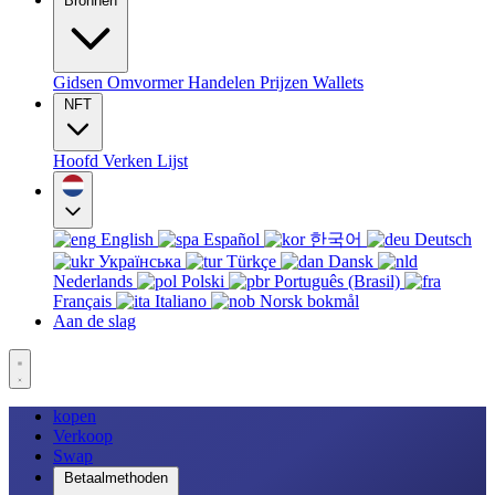
Bronnen
Gidsen
Omvormer
Handelen
Prijzen
Wallets
NFT
Hoofd
Verken
Lijst
English
Español
한국어
Deutsch
Українська
Türkçe
Dansk
Nederlands
Polski
Português (Brasil)
Français
Italiano
Norsk bokmål
Aan de slag
kopen
Verkoop
Swap
Betaalmethoden