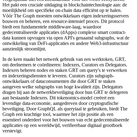
Het pakt een cruciale uitdaging in blockchaintechnologie aan: de
moeilijkheid om specifieke on-chain data efficiënt op te halen.
Vóór The Graph moesten ontwikkelaars eigen indexeringsservers
bouwen en beheren, een resource-intensief proces. Dit protocol
biedt een fundamentele middleware-laag, waardoor
gedecentraliseerde applicaties (dApps) complexe smart contract-
data kunnen opvragen via open API's genaamd subgraphs, wat de
ontwikkeling van DeFi-applicaties en andere Web3-infrastructuur
aanzienlijk stroomlijnt.
In de kern maakt het netwerk gebruik van een werktoken, GRT,
om deelnemers te coördineren: Indexers, Curators en Delegators.
Indexers beheren nodes en staken GRT om query's te verwerken
en indexeringsdiensten te leveren. Curators zijn subgraph-
ontwikkelaars of dataconsumenten die door GRT te staken
aangeven welke subgraphs van hoge kwaliteit zijn. Delegators
dragen bij aan de netwerkbeveiliging door hun GRT te delegeren
aan bestaande Indexers. Dit tokenomics-model creëert een
levendige data-economie, aangedreven door cryptografische
beveiliging. Door GraphQL als querytaal te gebruiken, biedt The
Graph een krachtige tool, waarmee het zijn positie als een
essentieel onderdeel voor het bouwen van echt gedecentraliseerde
applicaties op een wereldwijd, verifieerbaar digitaal grootboek
verstevigt.