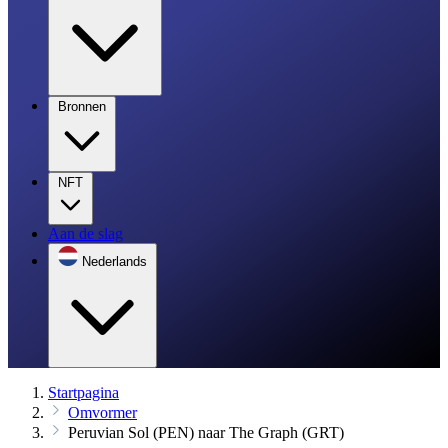
Bronnen
NFT
Aan de slag
Nederlands
Startpagina
Omvormer
Peruvian Sol (PEN) naar The Graph (GRT)