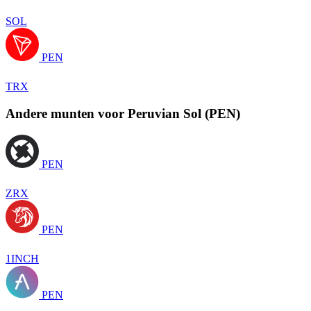
SOL
PEN
TRX
Andere munten voor Peruvian Sol (PEN)
PEN
ZRX
PEN
1INCH
PEN