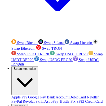
Swap Bitcoin
Swap Solana
Swap Litecoin
Swap Ethereum
Swap TRON
Swap USDT TRC20
Swap USDT ERC20
Swap
USDT BEP20
Swap USDC ERC20
Swap USDC
Polygon
Betaalmethoden
Apple Pay
Google Pay
Bank Account
Debit Card
Neteller
PayPal
Revolut
Skrill
AstroPay
Trustly
Pix
SPEI
Credit Card