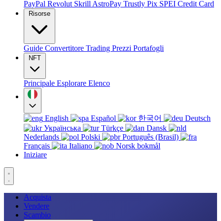
PayPal
Revolut
Skrill
AstroPay
Trustly
Pix
SPEI
Credit Card
Risorse
Guide
Convertitore
Trading
Prezzi
Portafogli
NFT
Principale
Esplorare
Elenco
English
Español
한국어
Deutsch
Українська
Türkçe
Dansk
Nederlands
Polski
Português (Brasil)
Français
Italiano
Norsk bokmål
Iniziare
Acquista
Vendere
Scambio