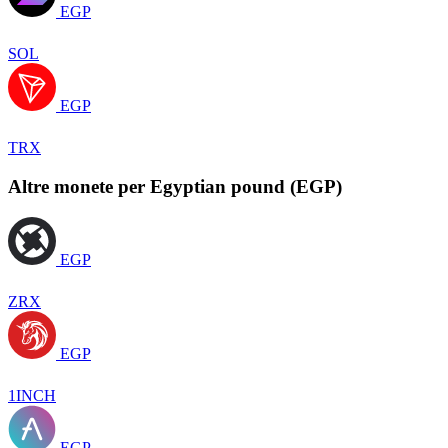
EGP
SOL
EGP
TRX
Altre monete per Egyptian pound (EGP)
EGP
ZRX
EGP
1INCH
EGP