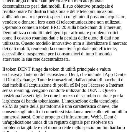
la tecnologia blockchain per creare un mercato globale
decentralizzato per i dati mobili. Il suo obiettivo principale è
rivoluzionare l'industria tradizionale delle telecomunicazioni
abilitando una rete peer-to-peer in cui gli utenti possono acquistare,
vendere e donare i loro asset di telecomunicazione non utilizzati.
Operando come un token ERC-20 sulla blockchain di Ethereum,
Dent utilizza contratti intelligenti per affrontare problemi critici
come il costoso roaming dati e la perdita delle quote di dati non
utilizzate. Questo modello innovativo mira a liberalizzare il mercato
dei dati mobili, rendendo la connettività globale più efficiente,
accessibile e trasparente per i consumatori di tutto il mondo
attraverso la sua rete decentralizzata.
Il token DENT funge da token di utilità principale e valuta
esclusiva all'interno dell'ecosistema Dent, che include l'App Dent e
il Dent Exchange. Tutte le transazioni, dall'acquisto di pacchetti di
dati mobili all'acquisizione di profili eSIM per l'accesso a Internet
senza roaming, vengono condotte utilizzando DENT. Questo
posiziona l'asset digitale come il mezzo di scambio centrale per la
larghezza di banda tokenizzata. L'integrazione della tecnologia
eSIM da parte della piattaforma è una caratteristica chiave, che
consente agli utenti di connettersi istantaneamente alle reti mobili in
numerosi paesi. Come progetto di infrastruttura Web3, Dent è
un'applicazione unica di un registro digitale per risolvere un
problema tangibile e del mondo reale nello spazio multimiliardario