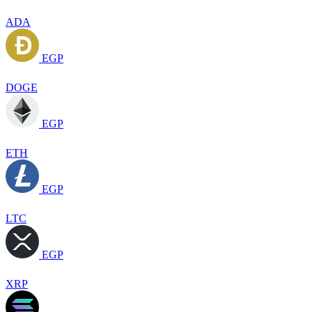
ADA
EGP
DOGE
EGP
ETH
EGP
LTC
EGP
XRP