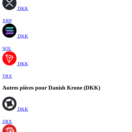
DKK
XRP
DKK
SOL
DKK
TRX
Autres pièces pour Danish Krone (DKK)
DKK
ZRX