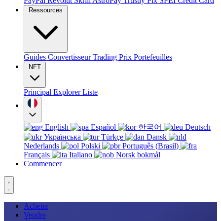
PayPal
Revolut
Skrill
AstroPay
Trustly
Pix
SPEI
Credit Card
Ressources
Guides
Convertisseur
Trading
Prix
Portefeuilles
NFT
Principal
Explorer
Liste
English
Español
한국어
Deutsch
Українська
Türkçe
Dansk
Nederlands
Polski
Português (Brasil)
Français
Italiano
Norsk bokmål
Commencer
Acheter
Vendre