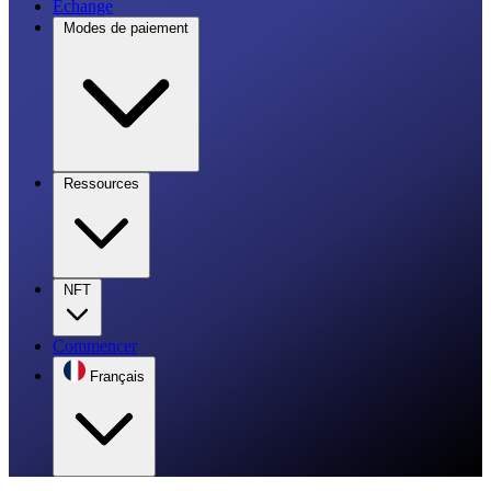
Échange
Modes de paiement
Ressources
NFT
Commencer
Français