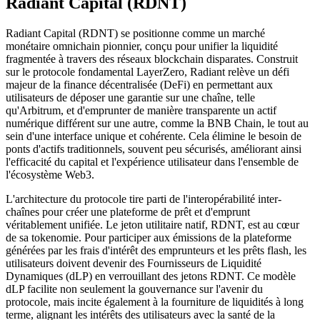
Radiant Capital (RDNT)
Radiant Capital (RDNT) se positionne comme un marché
monétaire omnichain pionnier, conçu pour unifier la liquidité
fragmentée à travers des réseaux blockchain disparates. Construit
sur le protocole fondamental LayerZero, Radiant relève un défi
majeur de la finance décentralisée (DeFi) en permettant aux
utilisateurs de déposer une garantie sur une chaîne, telle
qu'Arbitrum, et d'emprunter de manière transparente un actif
numérique différent sur une autre, comme la BNB Chain, le tout au
sein d'une interface unique et cohérente. Cela élimine le besoin de
ponts d'actifs traditionnels, souvent peu sécurisés, améliorant ainsi
l'efficacité du capital et l'expérience utilisateur dans l'ensemble de
l'écosystème Web3.
L'architecture du protocole tire parti de l'interopérabilité inter-
chaînes pour créer une plateforme de prêt et d'emprunt
véritablement unifiée. Le jeton utilitaire natif, RDNT, est au cœur
de sa tokenomie. Pour participer aux émissions de la plateforme
générées par les frais d'intérêt des emprunteurs et les prêts flash, les
utilisateurs doivent devenir des Fournisseurs de Liquidité
Dynamiques (dLP) en verrouillant des jetons RDNT. Ce modèle
dLP facilite non seulement la gouvernance sur l'avenir du
protocole, mais incite également à la fourniture de liquidités à long
terme, alignant les intérêts des utilisateurs avec la santé de la