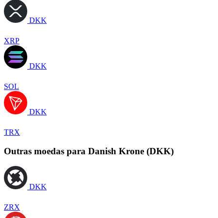
DKK
XRP
DKK
SOL
DKK
TRX
Outras moedas para Danish Krone (DKK)
DKK
ZRX