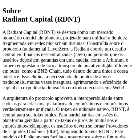
Sobre
Radiant Capital (RDNT)
A Radiant Capital (RDNT) se destaca como um mercado
monetário omnichain pioneiro, projetado para unificar a liquidez
fragmentada em redes blockchain distintas. Construída sobre o
protocolo fundamental LayerZero, a Radiant aborda um desafio
central em finanças descentralizadas (DeFi) ao permitir que os
usuários depositem garantias em uma cadeia, como a Arbitrum, e
tomem emprestado de forma transparente um ativo digital diferente
em outra, como a BNB Chain, tudo dentro de uma única e coesa
interface. Isso elimina a necessidade de pontes de ativos
tradicionais, muitas vezes inseguras, aprimorando a eficiência de
capital e a experiência do usuário em todo o ecossistema Web3.
A arquitetura do protocolo aproveita a interoperabilidade entre
cadeias para criar uma plataforma de empréstimos e empréstimos
verdadeiramente unificada. O token de utilidade nativo, RDNT, é
central para sua tokenomics. Para participar das emissões da
plataforma geradas a partir de taxas de juros de mutuários e
empréstimos-relâmpago, os usuários devem se tornar Provedores
de Liquidez Dinâmica (dLP), bloqueando tokens RDNT. Este
modelo dLP não apenas facilita a governança sobre o futuro do