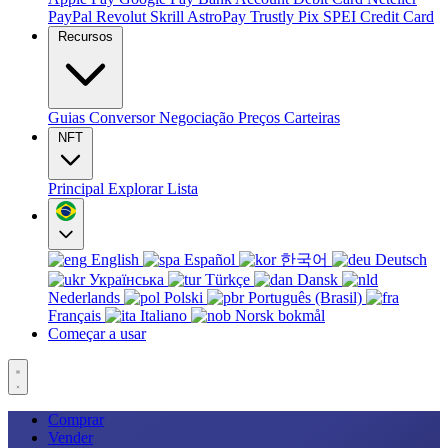
PayPal
Revolut
Skrill
AstroPay
Trustly
Pix
SPEI
Credit Card
Recursos
Guias
Conversor
Negociação
Preços
Carteiras
NFT
Principal
Explorar
Lista
English
Español
한국어
Deutsch
Українська
Türkçe
Dansk
Nederlands
Polski
Português (Brasil)
Français
Italiano
Norsk bokmål
Começar a usar
Comprar
Vender