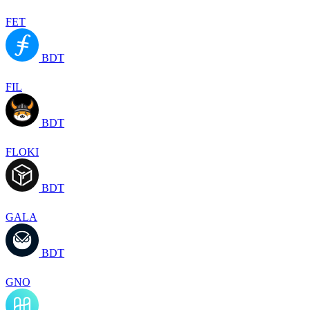
FET
BDT
FIL
BDT
FLOKI
BDT
GALA
BDT
GNO