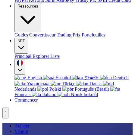
PayPal
Revolut
Skrill
AstroPay
Trustly
Pix
SPEI
Credit Card
Ressources
Guides
Convertisseur
Trading
Prix
Portefeuilles
NFT
Principal
Explorer
Liste
English
Español
한국어
Deutsch
Українська
Türkçe
Dansk
Nederlands
Polski
Português (Brasil)
Français
Italiano
Norsk bokmål
Commencer
Acheter
Vendre