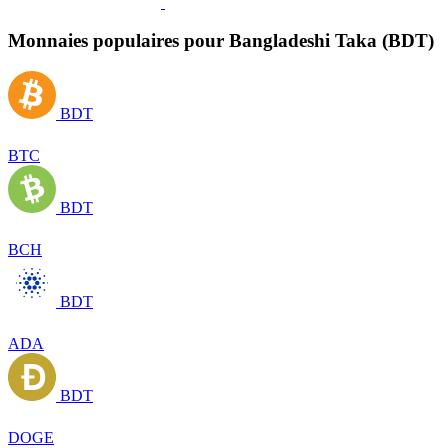
Monnaies populaires pour Bangladeshi Taka (BDT)
BDT
BTC
BDT
BCH
BDT
ADA
BDT
DOGE