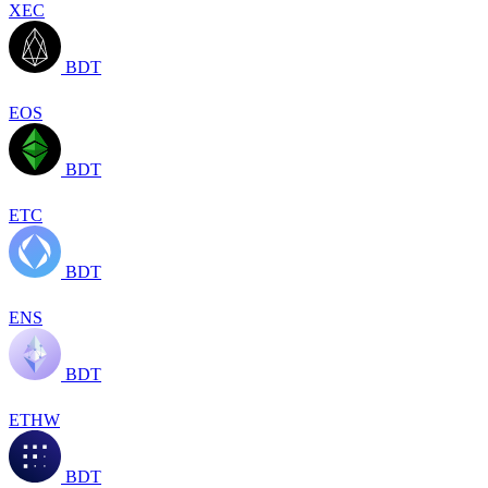
XEC
BDT
EOS
BDT
ETC
BDT
ENS
BDT
ETHW
BDT