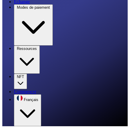
Échange
Modes de paiement
Ressources
NFT
Commencer
Français