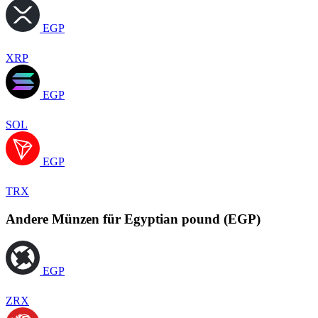
EGP
XRP
EGP
SOL
EGP
TRX
Andere Münzen für Egyptian pound (EGP)
EGP
ZRX