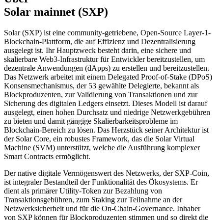
Solar mainnet (SXP)
Solar (SXP) ist eine community-getriebene, Open-Source Layer-1-
Blockchain-Plattform, die auf Effizienz und Dezentralisierung
ausgelegt ist. Ihr Hauptzweck besteht darin, eine sichere und
skalierbare Web3-Infrastruktur für Entwickler bereitzustellen, um
dezentrale Anwendungen (dApps) zu erstellen und bereitzustellen.
Das Netzwerk arbeitet mit einem Delegated Proof-of-Stake (DPoS)
Konsensmechanismus, der 53 gewählte Delegierte, bekannt als
Blockproduzenten, zur Validierung von Transaktionen und zur
Sicherung des digitalen Ledgers einsetzt. Dieses Modell ist darauf
ausgelegt, einen hohen Durchsatz und niedrige Netzwerkgebühren
zu bieten und damit gängige Skalierbarkeitsprobleme im
Blockchain-Bereich zu lösen. Das Herzstück seiner Architektur ist
der Solar Core, ein robustes Framework, das die Solar Virtual
Machine (SVM) unterstützt, welche die Ausführung komplexer
Smart Contracts ermöglicht.
Der native digitale Vermögenswert des Netzwerks, der SXP-Coin,
ist integraler Bestandteil der Funktionalität des Ökosystems. Er
dient als primärer Utility-Token zur Bezahlung von
Transaktionsgebühren, zum Staking zur Teilnahme an der
Netzwerksicherheit und für die On-Chain-Governance. Inhaber
von SXP können für Blockproduzenten stimmen und so direkt die