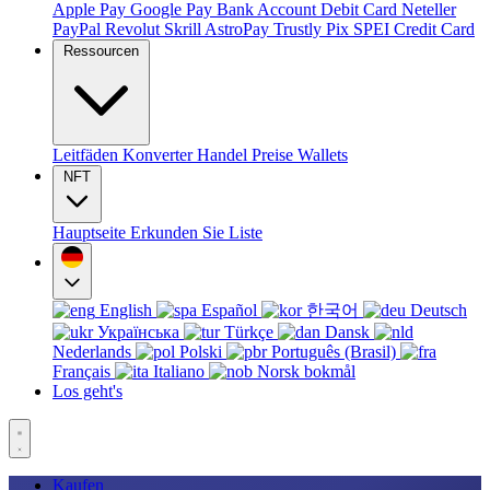
Apple Pay
Google Pay
Bank Account
Debit Card
Neteller
PayPal
Revolut
Skrill
AstroPay
Trustly
Pix
SPEI
Credit Card
Ressourcen
Leitfäden
Konverter
Handel
Preise
Wallets
NFT
Hauptseite
Erkunden Sie
Liste
English
Español
한국어
Deutsch
Українська
Türkçe
Dansk
Nederlands
Polski
Português (Brasil)
Français
Italiano
Norsk bokmål
Los geht's
Kaufen