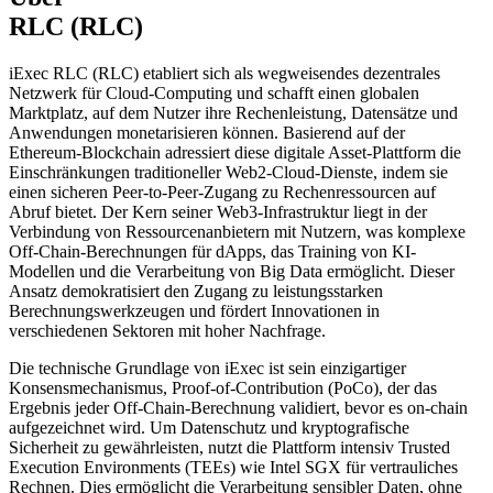
RLC (RLC)
iExec RLC (RLC) etabliert sich als wegweisendes dezentrales
Netzwerk für Cloud-Computing und schafft einen globalen
Marktplatz, auf dem Nutzer ihre Rechenleistung, Datensätze und
Anwendungen monetarisieren können. Basierend auf der
Ethereum-Blockchain adressiert diese digitale Asset-Plattform die
Einschränkungen traditioneller Web2-Cloud-Dienste, indem sie
einen sicheren Peer-to-Peer-Zugang zu Rechenressourcen auf
Abruf bietet. Der Kern seiner Web3-Infrastruktur liegt in der
Verbindung von Ressourcenanbietern mit Nutzern, was komplexe
Off-Chain-Berechnungen für dApps, das Training von KI-
Modellen und die Verarbeitung von Big Data ermöglicht. Dieser
Ansatz demokratisiert den Zugang zu leistungsstarken
Berechnungswerkzeugen und fördert Innovationen in
verschiedenen Sektoren mit hoher Nachfrage.
Die technische Grundlage von iExec ist sein einzigartiger
Konsensmechanismus, Proof-of-Contribution (PoCo), der das
Ergebnis jeder Off-Chain-Berechnung validiert, bevor es on-chain
aufgezeichnet wird. Um Datenschutz und kryptografische
Sicherheit zu gewährleisten, nutzt die Plattform intensiv Trusted
Execution Environments (TEEs) wie Intel SGX für vertrauliches
Rechnen. Dies ermöglicht die Verarbeitung sensibler Daten, ohne