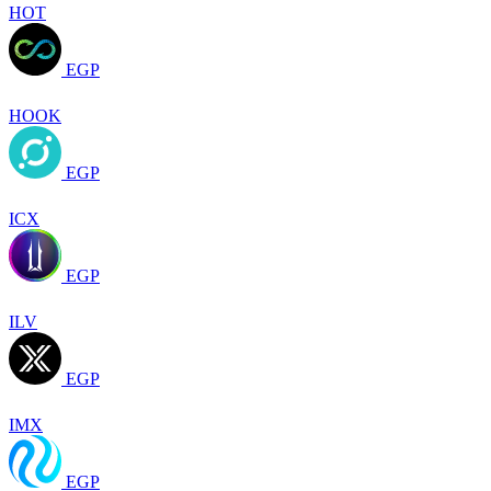
HOT
EGP
HOOK
EGP
ICX
EGP
ILV
EGP
IMX
EGP