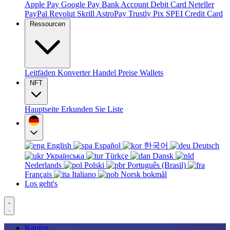
Apple Pay
Google Pay
Bank Account
Debit Card
Neteller
PayPal
Revolut
Skrill
AstroPay
Trustly
Pix
SPEI
Credit Card
Ressourcen
Leitfäden
Konverter
Handel
Preise
Wallets
NFT
Hauptseite
Erkunden Sie
Liste
English
Español
한국어
Deutsch
Українська
Türkçe
Dansk
Nederlands
Polski
Português (Brasil)
Français
Italiano
Norsk bokmål
Los geht's
Kaufen