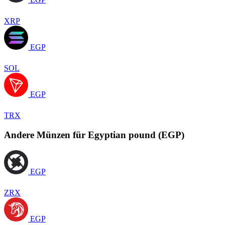
XRP
EGP
SOL
EGP
TRX
Andere Münzen für Egyptian pound (EGP)
EGP
ZRX
EGP