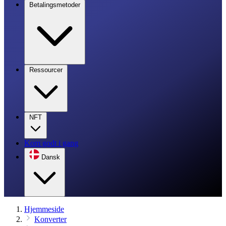
Betalingsmetoder
Ressourcer
NFT
Kom godt i gang
Dansk
Hjemmeside
Konverter