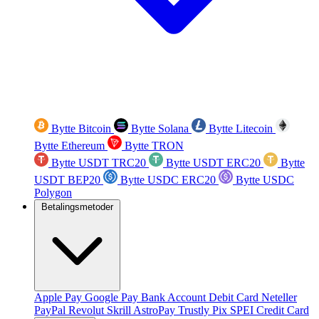
Bytte Bitcoin
Bytte Solana
Bytte Litecoin
Bytte Ethereum
Bytte TRON
Bytte USDT TRC20
Bytte USDT ERC20
Bytte
USDT BEP20
Bytte USDC ERC20
Bytte USDC
Polygon
Betalingsmetoder
Apple Pay
Google Pay
Bank Account
Debit Card
Neteller
PayPal
Revolut
Skrill
AstroPay
Trustly
Pix
SPEI
Credit Card