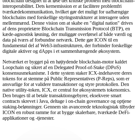
blockchain designet til at løse det kritiske problem med blockchain-
interoperabilitet. Dets kernemission er at facilitere problemfri
tværkædekommunikation, hvilket gør det muligt for uafhængige
blockchains med forskellige styringsstrukturer at interagere uden
mellemmænd. Denne vision om at skabe en "digital nation" drives
af dens proprietære Blockchain Transmission Protocol (BTP), en
kæde-agnostisk løsning, der muliggør overførsel af både værdi og
data på tværs af forbundne netværk. Dette gør ICON til en
fundamental del af Web3-infrastrukturen, der forbinder forskellige
digitale aktiver og dApps i et sammenhængende økosystem.
Netværket er bygget på en højtydende blockchain-motor kaldet
Loopchain og sikret af en Delegated Proof-of-Stake (DPoS)
konsensusmekanisme. I dette system staker ICX-indehavere deres
tokens for at stemme på Public Representatives (P-Reps), som er
ansvarlige for at validere transaktioner og styre protokollen. Den
native utility-token, ICX, er central for økosystemets tokenomics.
Den bruges til at betale transaktionsgebyrer, eksekvere smart
contracts skrevet i Java, deltage i on-chain governance og optjene
staking-belønninger. Gennem sin avancerede teknologistak tilbyder
ICON en robust ramme for at bygge skalerbare, tværkæde DeFi-
applikationer og -tjenester.