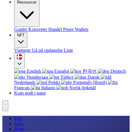
Ressourcer
Guider
Konverter
Handel
Priser
Wallets
NFT
Vigtigste
Gå på opdagelse
Liste
English
Español
한국어
Deutsch
Українська
Türkçe
Dansk
Nederlands
Polski
Português (Brasil)
Français
Italiano
Norsk bokmål
Kom godt i gang
Køb
Sælg
Bytte