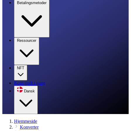
Betalingsmetoder
Ressourcer
NFT
Kom godt i gang
Dansk
Hjemmeside
Konverter