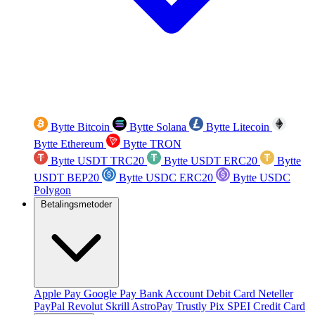
Bytte Bitcoin
Bytte Solana
Bytte Litecoin
Bytte Ethereum
Bytte TRON
Bytte USDT TRC20
Bytte USDT ERC20
Bytte
USDT BEP20
Bytte USDC ERC20
Bytte USDC
Polygon
Betalingsmetoder
Apple Pay
Google Pay
Bank Account
Debit Card
Neteller
PayPal
Revolut
Skrill
AstroPay
Trustly
Pix
SPEI
Credit Card