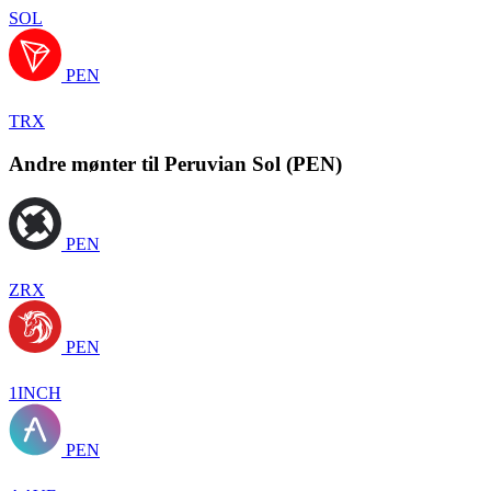
SOL
PEN
TRX
Andre mønter til Peruvian Sol (PEN)
PEN
ZRX
PEN
1INCH
PEN