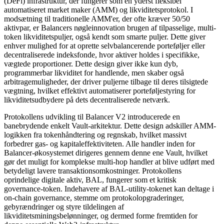
(DeFi) infrastruktur, der fungerer som en yderst fleksibel
automatiseret market maker (AMM) og likviditetsprotokol. I
modsætning til traditionelle AMM'er, der ofte kræver 50/50
aktivpar, er Balancers nøgleinnovation brugen af tilpasselige, multi-
token likviditetspuljer, også kendt som smarte puljer. Dette giver
enhver mulighed for at oprette selvbalancerende porteføljer eller
decentraliserede indeksfonde, hvor aktiver holdes i specifikke,
vægtede proportioner. Dette design giver ikke kun dyb,
programmerbar likviditet for handlende, men skaber også
arbitragemuligheder, der driver puljerne tilbage til deres tilsigtede
vægtning, hvilket effektivt automatiserer porteføljestyring for
likviditetsudbydere på dets decentraliserede netværk.
Protokollens udvikling til Balancer V2 introducerede en
banebrydende enkelt Vault-arkitektur. Dette design adskiller AMM-
logikken fra tokenhåndtering og regnskab, hvilket massivt
forbedrer gas- og kapitaleffektiviteten. Alle handler inden for
Balancer-økosystemet dirigeres gennem denne ene Vault, hvilket
gør det muligt for komplekse multi-hop handler at blive udført med
betydeligt lavere transaktionsomkostninger. Protokollens
oprindelige digitale aktiv, BAL, fungerer som et kritisk
governance-token. Indehavere af BAL-utility-tokenet kan deltage i
on-chain governance, stemme om protokolopgraderinger,
gebyrændringer og styre tildelingen af
likviditetsminingsbelønninger, og dermed forme fremtiden for