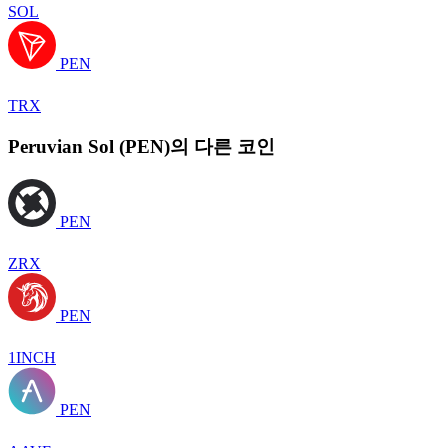
SOL
PEN
TRX
Peruvian Sol (PEN)의 다른 코인
PEN
ZRX
PEN
1INCH
PEN