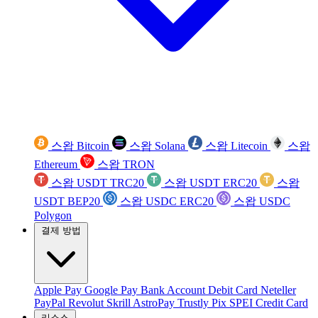
스왑 Bitcoin
스왑 Solana
스왑 Litecoin
스왑
Ethereum
스왑 TRON
스왑 USDT TRC20
스왑 USDT ERC20
스왑
USDT BEP20
스왑 USDC ERC20
스왑 USDC
Polygon
결제 방법
Apple Pay
Google Pay
Bank Account
Debit Card
Neteller
PayPal
Revolut
Skrill
AstroPay
Trustly
Pix
SPEI
Credit Card
리소스