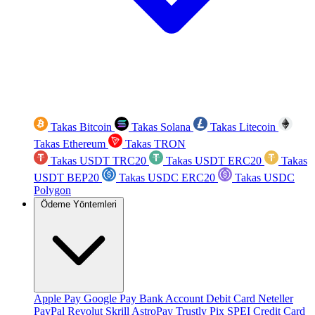
Takas Bitcoin
Takas Solana
Takas Litecoin
Takas Ethereum
Takas TRON
Takas USDT TRC20
Takas USDT ERC20
Takas
USDT BEP20
Takas USDC ERC20
Takas USDC
Polygon
Ödeme Yöntemleri
Apple Pay
Google Pay
Bank Account
Debit Card
Neteller
PayPal
Revolut
Skrill
AstroPay
Trustly
Pix
SPEI
Credit Card