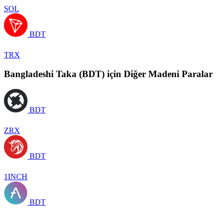
SOL
BDT
TRX
Bangladeshi Taka (BDT) için Diğer Madeni Paralar
BDT
ZRX
BDT
1INCH
BDT