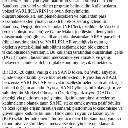
bir merkezi olmayan oyun platformu ve sanal dünya olan The
Sandbox için yerel yardımcı program belirtecidir. Kullanıcıların
voksel VARLIKLARINI ve oyun deneyimlerini
oluşturabilecekleri, sahiplenebilecekleri ve bunlardan para
kazanabilecekleri yaratıcı odaklı bir ekosistemi güçlendirir.
Sandbox, Değiştirilemez Jetonlar (NFT'ler), özellikle de VoxEdit
(voksel oluşturma için) ve Game Maker (etkileşimli deneyimler
oluşturmak için) gibi tescilli araçlarla oluşturulan ARSA parselleri
(dijital gayrimenkul) ve VARLIKLAR aracılığıyla oyun içi
öğelerin gerçek dijital sahipliğini sağlamak için blok zinciri
teknolojisinden yararlanır. Bu kullanıcı tarafından oluşturulan içerik
(UGC) modeli, tasarımının merkezinde yer almakta ve geniş
metaverse içinde canlı bir dijital ekonomiyi teşvik etmektedir.
Bir ERC-20 dijital varlığı olan SAND token, bu Web3 altyapısı
içinde birçok kritik işleve hizmet etmektedir. Piyasadan ARAZİ,
benzersiz VARLIKLAR ve avatar özelleştirmeleri satın almak için
birincil değişim aracıdır. Ayrıca, SAND yönetişimi kolaylaştırır ve
sahiplerinin Merkezi Olmayan Özerk Organizasyon (DAO)
aracılığıyla platformun gelişimine ilişkin karar alma süreçlerine
katılmalarına olanak tanır. SAND stake etmek ayrıca pasif ödüller
ve özel içeriğe erişim fırsatları sunarak platformun tokenomisine ve
güvenliğine katkıda bulunur. Blok zinciri oyun ve kazan-oyna
(P2E) sektörlerinde önemli bir oyuncu olan The Sandbox, yaratıcı
ekonomiye ve sürükleyici metaverse deneyimlere odaklanarak