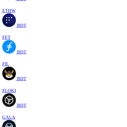
ETHW
BDT
FET
BDT
FIL
BDT
FLOKI
BDT
GALA