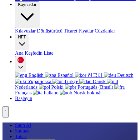
Kaynaklar
Kılavuzlar
Dönüştürücü
Ticaret
Fiyatlar
Cüzdanlar
NFT
Ana
Keşfedin
Liste
English
Español
한국어
Deutsch
Українська
Türkçe
Dansk
Nederlands
Polski
Português (Brasil)
Français
Italiano
Norsk bokmål
Başlayın
Satın Al
Satmak
Takas