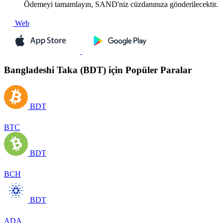
Ödemeyi tamamlayın, SAND'niz cüzdanınıza gönderilecektir.
Web
Bangladeshi Taka (BDT) için Popüler Paralar
BDT
BTC
BDT
BCH
BDT
ADA