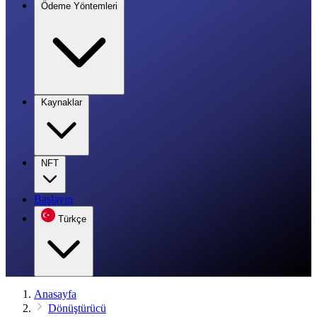
Ödeme Yöntemleri
Kaynaklar
NFT
Başlayın
Türkçe
Anasayfa
Dönüştürücü