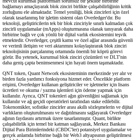
mevcut kurumsal platformları sorunsuz bir şekilde birbirine
bağlamayı amaçlayarak blok zinciri birlikte çalışabilirliğinin kritik
zorluğunu ele almaktadır. Temel yeniliği, blok zincirleri için özel
olarak tasarlanmış bir işletim sistemi olan Overledger'dır. Bu
teknoloji, geliştiricilerin tek bir blok zinciriyle sınırlı kalmadan çok
zincirli uygulamalar (mApps) oluşturmasına olanak tanıyarak daha
birbirine bağlı ve çok yönlü bir dijital varlık ekosistemini teşvik
etmektedir. Overledger, çeşitli kamu ve özel ağlar arasında güvenli
ve verimli iletişim ve veri aktarımını kolaylaştırarak blok zinciri
teknolojisinin parçalanmış ortamında önemli bir köprü görevi
görür. Bu yetenek, kurumsal blok zinciri çözümleri ve DLT'nin
daha geniş çapta benimsenmesi için hayati önem taşımaktadır.
QNT token, Quant Network ekosisteminin merkezinde yer alır ve
birden fazla yardımcı fonksiyona hizmet eder. Öncelikle platform
erişimi, Overledger kullanan geliştiriciler ve işletmeler için lisans
ücretleri ve okuma / yazma işlemleri için ödeme yapmak için
kullanılır. Ayrıca, QNT tokenleri ağın güvenliğini sağlamak için
kullanılır ve ağ geçidi operatörleri tarafından stake edilebilir.
Tokenomikler, sofistike zincirler arası akıllı sözleşmelerin ve dijital
varlıkların oluşturulmasını ve dağıtılmasını sağlayarak Overledger
ağının faydasını artırmak üzere tasarlanmıştır. Quant, birlikte
çalışabilirlik için temel bir katman sağlayarak, Merkez Bankası
Dijital Para Birimlerindeki (CBDC'ler) potansiyel uygulamalar ve
gerçek anlamda birbirine bağlı bir Web3 altyapısının geliştirilmesi