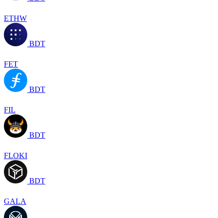
ETHW
BDT
FET
BDT
FIL
BDT
FLOKI
BDT
GALA