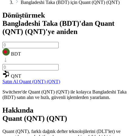
Bangladeshi Taka (BDT) için Quant (QNT) (QNT)
Dönüştürmek
Bangladeshi Taka (BDT)'dan Quant
(QNT) (QNT)'ye
aniden
BDT
QNT
Satın Al Quant (QNT) (QNT)
Switchere'de Quant (QNT) (QNT) ile kolayca Bangladeshi Taka
(BDT) satın alın ve hızlı, güvenli işlemlerden yararlanın.
Hakkında
Quant (QNT) (QNT)
Quant (QNT), farklı dağıtık defter teknolojilerini (DLT'ler) ve