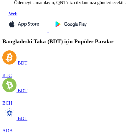
Ödemeyi tamamlayın, QNT'niz cüzdanınıza gönderilecektir.
Web
Bangladeshi Taka (BDT) için Popüler Paralar
BDT
BTC
BDT
BCH
BDT
ADA