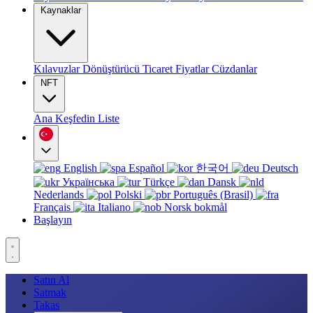
Kaynaklar
Kılavuzlar
Dönüştürücü
Ticaret
Fiyatlar
Cüzdanlar
NFT
Ana
Keşfedin
Liste
English
Español
한국어
Deutsch
Українська
Türkçe
Dansk
Nederlands
Polski
Português (Brasil)
Français
Italiano
Norsk bokmål
Başlayın
Satın Al
Satmak
Takas