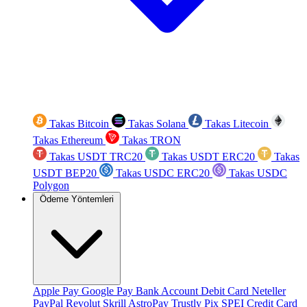
Takas Bitcoin
Takas Solana
Takas Litecoin
Takas Ethereum
Takas TRON
Takas USDT TRC20
Takas USDT ERC20
Takas
USDT BEP20
Takas USDC ERC20
Takas USDC
Polygon
Ödeme Yöntemleri
Apple Pay
Google Pay
Bank Account
Debit Card
Neteller
PayPal
Revolut
Skrill
AstroPay
Trustly
Pix
SPEI
Credit Card