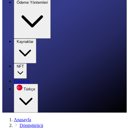
Ödeme Yöntemleri
Kaynaklar
NFT
Başlayın
Türkçe
Anasayfa
Dönüştürücü