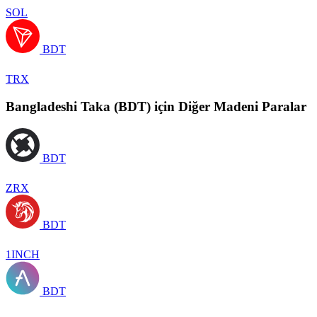
SOL
BDT
TRX
Bangladeshi Taka (BDT) için Diğer Madeni Paralar
BDT
ZRX
BDT
1INCH
BDT