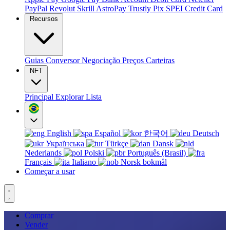
PayPal
Revolut
Skrill
AstroPay
Trustly
Pix
SPEI
Credit Card
Recursos
Guias
Conversor
Negociação
Preços
Carteiras
NFT
Principal
Explorar
Lista
English
Español
한국어
Deutsch
Українська
Türkçe
Dansk
Nederlands
Polski
Português (Brasil)
Français
Italiano
Norsk bokmål
Começar a usar
Comprar
Vender