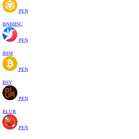
PEN
BNBBSC
PEN
BSW
PEN
BSV
PEN
BLUR
PEN