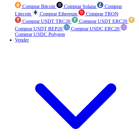
Comprar Bitcoin
Comprar Solana
Comprar
Litecoin
Comprar Ethereum
Comprar TRON
Comprar USDT TRC20
Comprar USDT ERC20
Comprar USDT BEP20
Comprar USDC ERC20
Comprar USDC Polygon
Vender