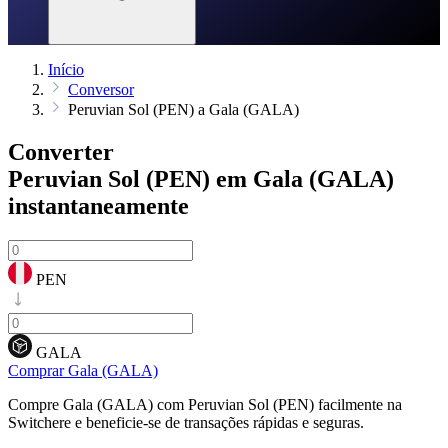
Início
Conversor
Peruvian Sol (PEN) a Gala (GALA)
Converter
Peruvian Sol (PEN) em Gala (GALA)
instantaneamente
PEN
GALA
Comprar Gala (GALA)
Compre Gala (GALA) com Peruvian Sol (PEN) facilmente na
Switchere e beneficie-se de transações rápidas e seguras.