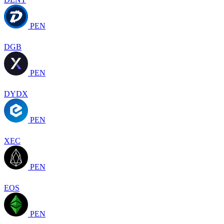
PEN
DGB
PEN
DYDX
PEN
XEC
PEN
EOS
PEN