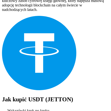
kluczowy zasób cyfrowej księgi głównej, który napędza masową
adopcję technologii blockchain na całym świecie w
nadchodzących latach.
Jak kupić
USDT (JETTON)
Wskazówki krok po kroku