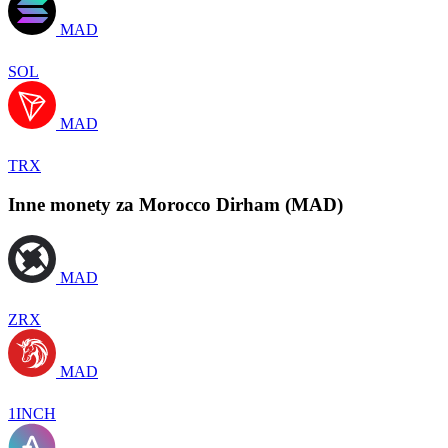
MAD
SOL
MAD
TRX
Inne monety za Morocco Dirham (MAD)
MAD
ZRX
MAD
1INCH