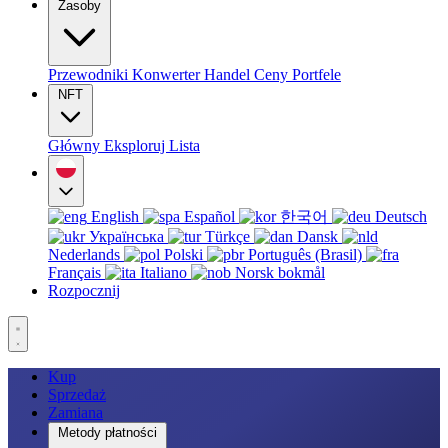
Zasoby
Przewodniki
Konwerter
Handel
Ceny
Portfele
NFT
Główny
Eksploruj
Lista
English
Español
한국어
Deutsch
Українська
Türkçe
Dansk
Nederlands
Polski
Português (Brasil)
Français
Italiano
Norsk bokmål
Rozpocznij
Kup
Sprzedaż
Zamiana
Metody płatności