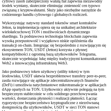
cyfrowy zasób zabezpieczony walutą fiat zapewnia niezawodny
środek wymiany, skutecznie eliminując zmienność cen typowo
związaną z kryptowalutami. Służy jako niezbędne narzędzie do
codziennego handlu cyfrowego i globalnych rozliczeń.
Wykorzystując natywny standard tokenów smart kontraktów
Jetton, ta implementacja opiera się na unikalnej architekturze
wielołańcuchowej TON i możliwościach dynamicznego
shardingu. Ta podstawowa technologia blockchain zapewnia
wysoką przepustowość i wyjątkowo niskie opóźnienia dla
transakcji on-chain. Integrując się bezpośrednio z rozwijającym się
ekosystemem TON, USDT (Jetton) korzysta z płynnej
kompatybilności z ogromną bazą użytkowników Telegrama,
skutecznie wypełniając lukę między tradycyjnymi komunikatorami
Web2 a innowacyjną infrastrukturą Web3.
Jako podstawowy token użytkowy (utility token) w tym
środowisku, USDT ułatwia bezproblemowe transfery peer-to-peer,
zasila rozwijające się aplikacje zdecentralizowanych finansów
(DeFi) i umożliwia natychmiastowe mikrotransakcje w aplikacjach
dApp opartych na TON. Użytkownicy aktywnie polegają na tym
bezpiecznym stablecoinie w celu solidnego przechowywania
wartości, dostarczania płynności i realizacji płatności. Łącząc
rygorystyczne bezpieczeństwo kryptograficzne z niezrównaną
dostępnością dla użytkowników, USDT w sieci TON stanowi