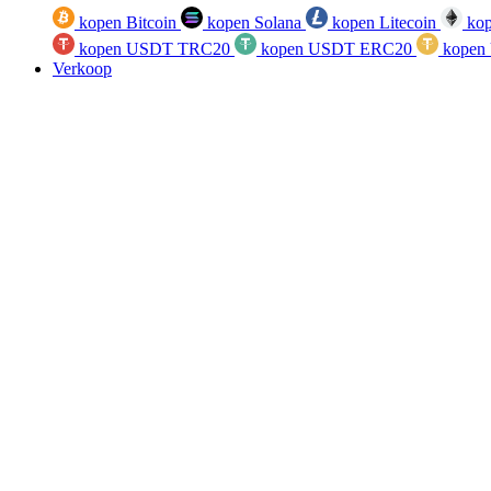
kopen Bitcoin
kopen Solana
kopen Litecoin
kop
kopen USDT TRC20
kopen USDT ERC20
kopen
Verkoop