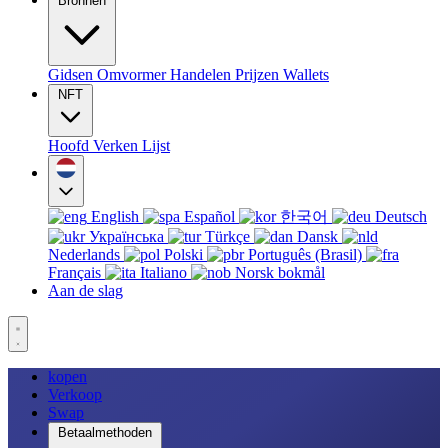
Bronnen
Gidsen
Omvormer
Handelen
Prijzen
Wallets
NFT
Hoofd
Verken
Lijst
English
Español
한국어
Deutsch
Українська
Türkçe
Dansk
Nederlands
Polski
Português (Brasil)
Français
Italiano
Norsk bokmål
Aan de slag
kopen
Verkoop
Swap
Betaalmethoden