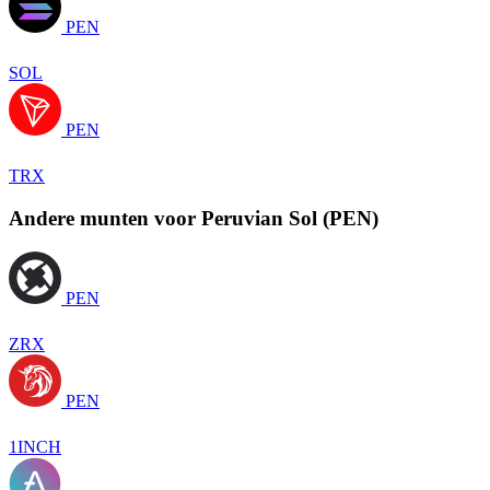
PEN
SOL
PEN
TRX
Andere munten voor Peruvian Sol (PEN)
PEN
ZRX
PEN
1INCH