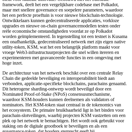
framework, deelt het een vergelijkbare codebase met Polkadot,
maar met snellere governance en soepelere parameters, waardoor
het een perfecte proeftuin is voor nieuwe blockchain-technologie.
Ontwikkelaars kunnen gedecentraliseerde applicaties, vorkloze
upgrades en nieuwe on-chain governancemodellen testen onder
reële economische omstandigheden voordat ze op Polkadot
worden geïmplementeerd. In tegenstelling tot een testnet is Kusama
een onafhankelijk, gedecentraliseerd netwerk met zijn eigen native
utility-token, KSM, wat het een belangrijk platform maakt voor
vroege Web3-infrastructuurprojecten die snel willen itereren en
experimenteren met geavanceerde functies in een omgeving met
hoge inzet.
De architectuur van het netwerk beschikt over een centrale Relay
Chain die gedeelde beveiliging en interoperabiliteit biedt aan
verbonden, applicatie-specifieke blockchains, parachains genaamd.
Dit heterogene sharding-ontwerp wordt beveiligd door een
Nominated Proof-of-Stake (NPoS) consensusmechanisme,
waardoor KSM-houders kunnen deelnemen als validators of
nominators. Het KSM-token staat centraal in de tokenomics van
het ecosysteem. De primaire bruikbaarheid ligt in het binden voor
parachain-slotveilingen, waarbij projecten KSM vastzetten om een
plek op het netwerk te bemachtigen. Het wordt ook gebruikt voor
staking om de digitale grootboek te beveiligen en als een
governance-token, dat houders stemrecht geeft bij