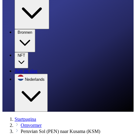
Bronnen
NFT
Aan de slag
Nederlands
Startpagina
Omvormer
Peruvian Sol (PEN) naar Kusama (KSM)