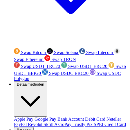
Swap Bitcoin
Swap Solana
Swap Litecoin
Swap Ethereum
Swap TRON
Swap USDT TRC20
Swap USDT ERC20
Swap
USDT BEP20
Swap USDC ERC20
Swap USDC
Polygon
Betaalmethoden
Apple Pay
Google Pay
Bank Account
Debit Card
Neteller
PayPal
Revolut
Skrill
AstroPay
Trustly
Pix
SPEI
Credit Card