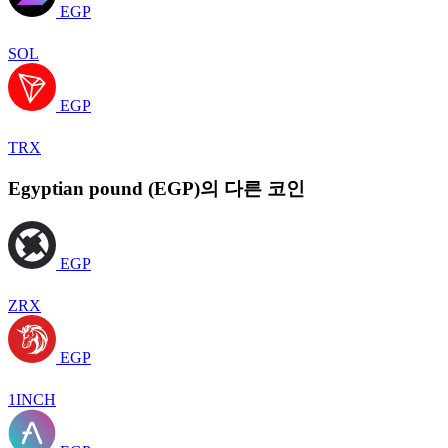
EGP
SOL
EGP
TRX
Egyptian pound (EGP)의 다른 코인
EGP
ZRX
EGP
1INCH