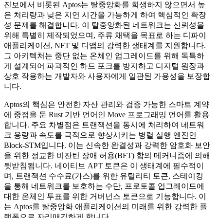
진보에서 비롯된 Aptos는 탈중앙화를 희생하지 않으면서 높
은 처리량과 낮은 지연 시간을 가능하게 하여 핵심적인 확장
성 문제를 해결합니다. 이 탈중앙화된 네트워크는 신뢰성을
위해 특별히 제작되었으며, 주류 채택을 목표로 하는 디파이
애플리케이션, NFT 및 디앱의 강력한 생태계를 지원합니다.
그 아키텍처는 중단 없는 온체인 업그레이드를 위해 독특하
게 설계되어 파괴적인 하드 포크를 방지하고 디지털 원장과
상호 작용하는 개발자와 사용자에게 일관된 가용성을 보장합
니다.
Aptos의 핵심은 안전한 자산 관리와 검증 가능한 스마트 계약
에 중점을 둔 Rust 기반 언어인 Move 프로그래밍 언어를 활용
합니다. 주요 차별점은 트랜잭션을 동시에 처리하여 네트워
크 용량과 속도를 극적으로 향상시키는 병렬 실행 엔진인
Block-STM입니다. 이는 신속한 완결성과 강력한 암호화 보안
을 위한 정교한 비잔틴 장애 허용(BFT) 합의 메커니즘에 의해
뒷받침됩니다. 네이티브 APT 토큰은 이 생태계에 필수적이
며, 트랜잭션 수수료(가스)를 위한 유틸리티 토큰, 스테이킹
을 통해 네트워크를 보호하는 수단, 프로토콜 업그레이드에
대한 온체인 투표를 위한 거버넌스 토큰으로 기능합니다. 이
는 Aptos를 탈중앙화 애플리케이션의 미래를 위한 강력한 플
랫폼으로 자리매김하게 합니다.