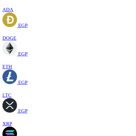
ADA
EGP
DOGE
EGP
ETH
EGP
LTC
EGP
XRP