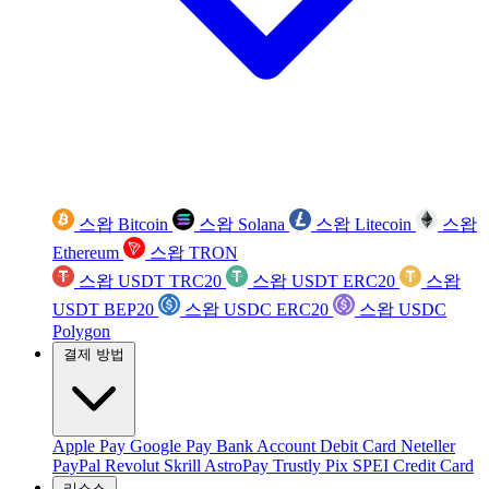
스왑 Bitcoin
스왑 Solana
스왑 Litecoin
스왑
Ethereum
스왑 TRON
스왑 USDT TRC20
스왑 USDT ERC20
스왑
USDT BEP20
스왑 USDC ERC20
스왑 USDC
Polygon
결제 방법
Apple Pay
Google Pay
Bank Account
Debit Card
Neteller
PayPal
Revolut
Skrill
AstroPay
Trustly
Pix
SPEI
Credit Card
리소스