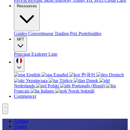
PayPal
Revolut
Skrill
AstroPay
Trustly
Pix
SPEI
Credit Card
Ressources
Guides
Convertisseur
Trading
Prix
Portefeuilles
NFT
Principal
Explorer
Liste
English
Español
한국어
Deutsch
Українська
Türkçe
Dansk
Nederlands
Polski
Português (Brasil)
Français
Italiano
Norsk bokmål
Commencer
Acheter
Vendre