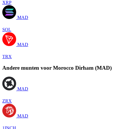
XRP
MAD
SOL
MAD
TRX
Andere munten voor Morocco Dirham (MAD)
MAD
ZRX
MAD
1INCH