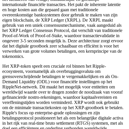
internationale financiële transacties. Het pakt de inherente latentie
en hoge kosten aan die gepaard gaan met traditionele
overeenkomstige banksystemen door gebruik te maken van zijn
eigen blockchain, de XRP Ledger (XRPL). De XRPL maakt
gebruik van een uniek consensusmechanisme, vaak aangeduid als
het XRP Ledger Consensus Protocol, dat verschilt van traditionele
Proof-of-Work of Proof-of-Stake, waardoor transactievalidatie in
ongeveer 3-5 seconden mogelijk is. Deze architectuur zorgt ervoor
dat het digitale grootboek zeer schaalbaar en efficiënt is voor het
verwerken van grote volumes betalingen, een kernprincipe van de
tokenomics.
Het XRP-token speelt een cruciale rol binnen het Ripple-
ecosysteem, voornamelijk als overbruggingsvaluta om
grensoverschrijdende betalingen te vergemakkelijken en als On-
Demand Liquidity (ODL) voor financiële instellingen op het
RippleNet-netwerk. Dit maakt het mogelijk voor entiteiten om
wereldwijd waarde over te dragen zonder de noodzaak van vooraf
gefinancierde nostro-rekeningen, waardoor kapitaalvereisten en
vereffeningstijden worden verminderd. XRP wordt ook gebruikt
om de minimale transactiekosten op het XRP-grootboek te betalen.
Ripple's focus op enterprise-grade oplossingen en zijn
betalingsprotocol positioneert het als een belangrijke digitale activa
in het rijk van real-time bruto settlement (RTGS) systemen, met als
doel een efficiëntere en onderling verbonden wereldwijde