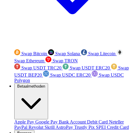
Swap Bitcoin
Swap Solana
Swap Litecoin
Swap Ethereum
Swap TRON
Swap USDT TRC20
Swap USDT ERC20
Swap
USDT BEP20
Swap USDC ERC20
Swap USDC
Polygon
Betaalmethoden
Apple Pay
Google Pay
Bank Account
Debit Card
Neteller
PayPal
Revolut
Skrill
AstroPay
Trustly
Pix
SPEI
Credit Card