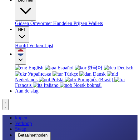
Bronnen
Gidsen
Omvormer
Handelen
Prijzen
Wallets
NFT
Hoofd
Verken
Lijst
English
Español
한국어
Deutsch
Українська
Türkçe
Dansk
Nederlands
Polski
Português (Brasil)
Français
Italiano
Norsk bokmål
Aan de slag
kopen
Verkoop
Swap
Betaalmethoden