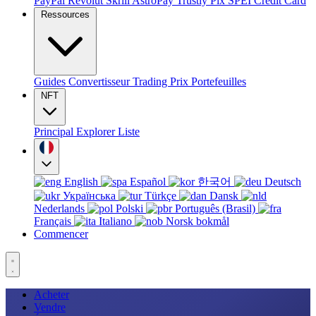
PayPal
Revolut
Skrill
AstroPay
Trustly
Pix
SPEI
Credit Card
Ressources
Guides
Convertisseur
Trading
Prix
Portefeuilles
NFT
Principal
Explorer
Liste
English
Español
한국어
Deutsch
Українська
Türkçe
Dansk
Nederlands
Polski
Português (Brasil)
Français
Italiano
Norsk bokmål
Commencer
Acheter
Vendre