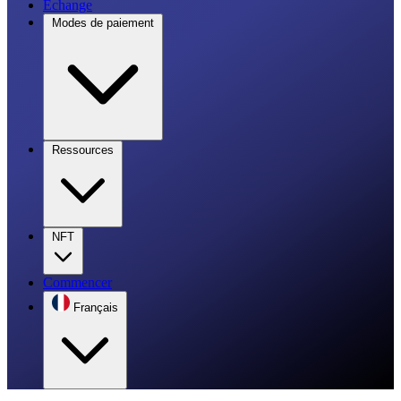
Échange
Modes de paiement
Ressources
NFT
Commencer
Français