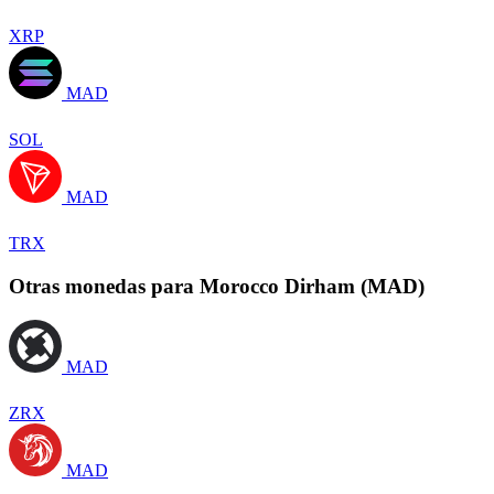
XRP
MAD
SOL
MAD
TRX
Otras monedas para Morocco Dirham (MAD)
MAD
ZRX
MAD