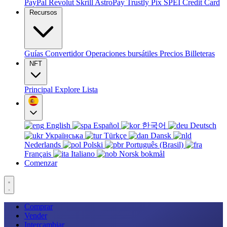
PayPal
Revolut
Skrill
AstroPay
Trustly
Pix
SPEI
Credit Card
Recursos
Guías
Convertidor
Operaciones bursátiles
Precios
Billeteras
NFT
Principal
Explore
Lista
English
Español
한국어
Deutsch
Українська
Türkçe
Dansk
Nederlands
Polski
Português (Brasil)
Français
Italiano
Norsk bokmål
Comenzar
Comprar
Vender
Intercambiar