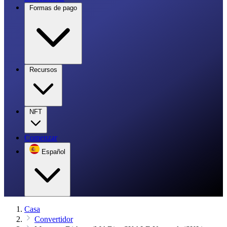
Formas de pago
Recursos
NFT
Comenzar
Español
Casa
Convertidor