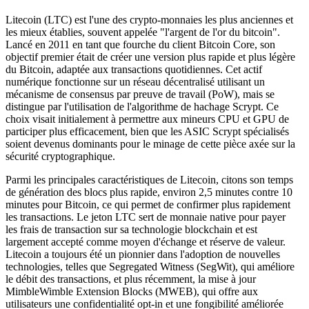
Litecoin (LTC) est l'une des crypto-monnaies les plus anciennes et
les mieux établies, souvent appelée "l'argent de l'or du bitcoin".
Lancé en 2011 en tant que fourche du client Bitcoin Core, son
objectif premier était de créer une version plus rapide et plus légère
du Bitcoin, adaptée aux transactions quotidiennes. Cet actif
numérique fonctionne sur un réseau décentralisé utilisant un
mécanisme de consensus par preuve de travail (PoW), mais se
distingue par l'utilisation de l'algorithme de hachage Scrypt. Ce
choix visait initialement à permettre aux mineurs CPU et GPU de
participer plus efficacement, bien que les ASIC Scrypt spécialisés
soient devenus dominants pour le minage de cette pièce axée sur la
sécurité cryptographique.
Parmi les principales caractéristiques de Litecoin, citons son temps
de génération des blocs plus rapide, environ 2,5 minutes contre 10
minutes pour Bitcoin, ce qui permet de confirmer plus rapidement
les transactions. Le jeton LTC sert de monnaie native pour payer
les frais de transaction sur sa technologie blockchain et est
largement accepté comme moyen d'échange et réserve de valeur.
Litecoin a toujours été un pionnier dans l'adoption de nouvelles
technologies, telles que Segregated Witness (SegWit), qui améliore
le débit des transactions, et plus récemment, la mise à jour
MimbleWimble Extension Blocks (MWEB), qui offre aux
utilisateurs une confidentialité opt-in et une fongibilité améliorée