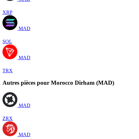
XRP
MAD
SOL
MAD
TRX
Autres pièces pour Morocco Dirham (MAD)
MAD
ZRX
MAD