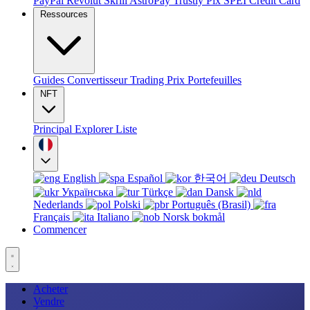
PayPal
Revolut
Skrill
AstroPay
Trustly
Pix
SPEI
Credit Card
Ressources
Guides
Convertisseur
Trading
Prix
Portefeuilles
NFT
Principal
Explorer
Liste
English
Español
한국어
Deutsch
Українська
Türkçe
Dansk
Nederlands
Polski
Português (Brasil)
Français
Italiano
Norsk bokmål
Commencer
Acheter
Vendre