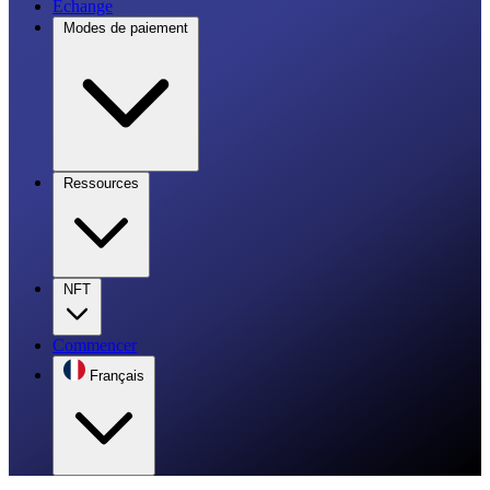
Échange
Modes de paiement
Ressources
NFT
Commencer
Français