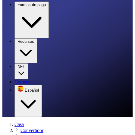
Formas de pago
Recursos
NFT
Comenzar
Español
Casa
Convertidor