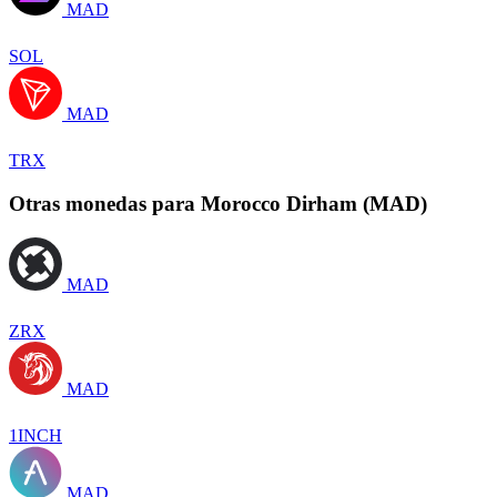
MAD
SOL
MAD
TRX
Otras monedas para Morocco Dirham (MAD)
MAD
ZRX
MAD
1INCH
MAD