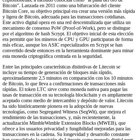
Bitcoin". Lanzada en 2011 como una bifurcación del cliente
Bitcoin Core, su objetivo principal era crear una versión más rápida
y ligera de Bitcoin, adecuada para las transacciones cotidianas.
Este activo digital opera en una red descentralizada que utiliza un
mecanismo de consenso PoW (Proof-of-Work), pero se distingue
por el algoritmo de hash Scrypt. El objetivo inicial de esta elección
era permitir que los mineros de CPU y GPU participaran de forma
más eficaz, aunque los ASIC especializados en Scrypt se han
convertido desde entonces en la herramienta dominante para minar
esta moneda criptográfica centrada en la seguridad.
Entre las principales características distintivas de Litecoin se
incluye su tiempo de generación de bloques más rápido,
aproximadamente 2,5 minutos en comparación con los 10 minutos
de Bitcoin, lo que lleva a confirmaciones de transacciones más
rápidas. El token LTC sirve como moneda nativa para pagar las
tasas de transacción en su tecnología blockchain y es ampliamente
aceptado como medio de intercambio y depósito de valor. Litecoin
ha sido históricamente pionera en la adopción de nuevas
tecnologías, como Segregated Witness (SegWit), que mejora el
rendimiento de las transacciones, y, más recientemente, la
actualización MimbleWimble Extension Blocks (MWEB), que
ofrece a los usuarios privacidad y fungibilidad mejoradas para las
transacciones en la cadena. Su longevidad y desarrollo constante
han consolidado la posición de Litecoin como moneda digital peer-