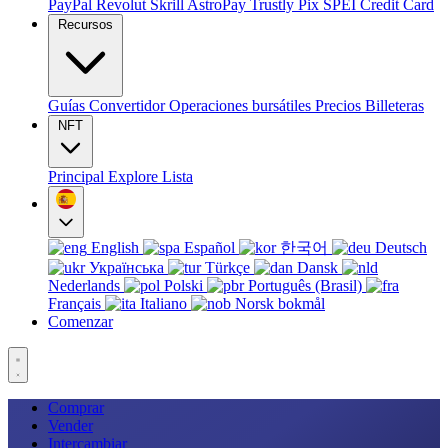
PayPal
Revolut
Skrill
AstroPay
Trustly
Pix
SPEI
Credit Card
Recursos
Guías
Convertidor
Operaciones bursátiles
Precios
Billeteras
NFT
Principal
Explore
Lista
English
Español
한국어
Deutsch
Українська
Türkçe
Dansk
Nederlands
Polski
Português (Brasil)
Français
Italiano
Norsk bokmål
Comenzar
Comprar
Vender
Intercambiar