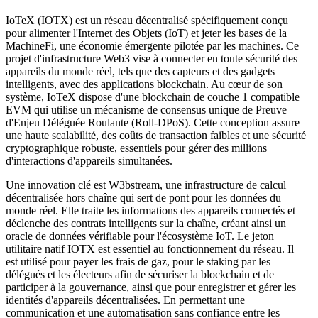
IoTeX (IOTX) est un réseau décentralisé spécifiquement conçu
pour alimenter l'Internet des Objets (IoT) et jeter les bases de la
MachineFi, une économie émergente pilotée par les machines. Ce
projet d'infrastructure Web3 vise à connecter en toute sécurité des
appareils du monde réel, tels que des capteurs et des gadgets
intelligents, avec des applications blockchain. Au cœur de son
système, IoTeX dispose d'une blockchain de couche 1 compatible
EVM qui utilise un mécanisme de consensus unique de Preuve
d'Enjeu Déléguée Roulante (Roll-DPoS). Cette conception assure
une haute scalabilité, des coûts de transaction faibles et une sécurité
cryptographique robuste, essentiels pour gérer des millions
d'interactions d'appareils simultanées.
Une innovation clé est W3bstream, une infrastructure de calcul
décentralisée hors chaîne qui sert de pont pour les données du
monde réel. Elle traite les informations des appareils connectés et
déclenche des contrats intelligents sur la chaîne, créant ainsi un
oracle de données vérifiable pour l'écosystème IoT. Le jeton
utilitaire natif IOTX est essentiel au fonctionnement du réseau. Il
est utilisé pour payer les frais de gaz, pour le staking par les
délégués et les électeurs afin de sécuriser la blockchain et de
participer à la gouvernance, ainsi que pour enregistrer et gérer les
identités d'appareils décentralisées. En permettant une
communication et une automatisation sans confiance entre les