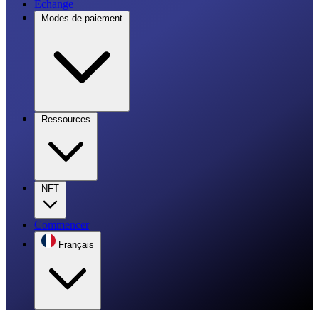
Échange
Modes de paiement
Ressources
NFT
Commencer
Français