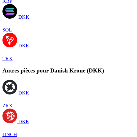
XRP
DKK
SOL
DKK
TRX
Autres pièces pour Danish Krone (DKK)
DKK
ZRX
DKK
1INCH