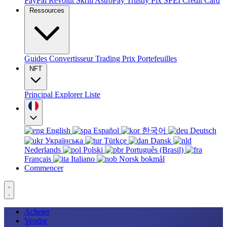
PayPal
Revolut
Skrill
AstroPay
Trustly
Pix
SPEI
Credit Card
Ressources
Guides
Convertisseur
Trading
Prix
Portefeuilles
NFT
Principal
Explorer
Liste
English
Español
한국어
Deutsch
Українська
Türkçe
Dansk
Nederlands
Polski
Português (Brasil)
Français
Italiano
Norsk bokmål
Commencer
Acheter
Vendre