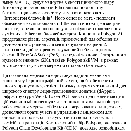
зміну MATIC), будує майбутнє в якості ціннісного шару
Інтернету, перетворюючи Ethereum на повноцінну
багатоланцюгову екосистему, яку часто називають
"Інтернетом блокчейнів". Його основна мета - подолати
обмеження масштабованості Ethereum і високі транзакційні
витрати, забезпечивши основу для побудови і підключення
сумісних з Ethereum блокчейн-мереж. Концепція Polygon 2.0
представляє рівень агрегації, призначений для об'єднання
різноманітних рішень для масштабування на рівні 2,
включаючи добре зарекомендувавший себе ланцюжок
фіксацій Proof-of-Stake (PoS) і передові технології згортання з
нульовим знанням (ZK), такі як Polygon zkEVM, в рамках
згуртованої і сумісної мережі зі спільною безпекою.
Ця об'єднана мережа використовує надійні механізми
консенсусу і криптографічний захист, щоб забезпечити
високу пропускну здатність і низьку затримку транзакцій для
широкого спектру децентралізованих додатків (dApps) і
інфраструктури Web3. Токен POL займає центральне місце в
цій екосистемі, полегшуючи встановлення валідаторів для
забезпечення мережевої безпеки в агрегованих ланцюжках,
дозволяючи брати участь в управлінні ланцюжком для
оновлення протоколів і слугуючи газовим токеном для
комісій за транзакції. Комплексний набір Polygon, включаючи
Polygon Chain Development Kit (CDK), дозволяє розробникам