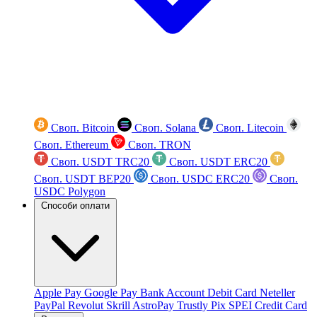
Своп. Bitcoin
Своп. Solana
Своп. Litecoin
Своп. Ethereum
Своп. TRON
Своп. USDT TRC20
Своп. USDT ERC20
Своп. USDT BEP20
Своп. USDC ERC20
Своп.
USDC Polygon
Способи оплати
Apple Pay
Google Pay
Bank Account
Debit Card
Neteller
PayPal
Revolut
Skrill
AstroPay
Trustly
Pix
SPEI
Credit Card