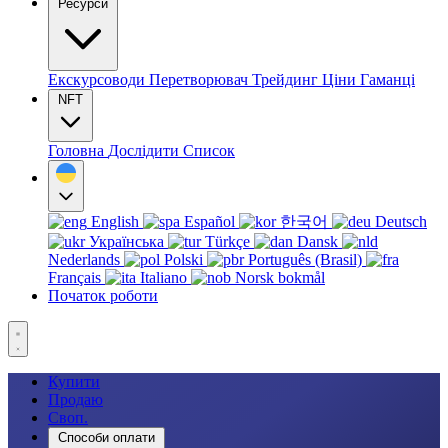
Ресурси
Екскурсоводи
Перетворювач
Трейдинг
Ціни
Гаманці
NFT
Головна
Дослідити
Список
English
Español
한국어
Deutsch
Українська
Türkçe
Dansk
Nederlands
Polski
Português (Brasil)
Français
Italiano
Norsk bokmål
Початок роботи
Купити
Продаю
Своп.
Способи оплати