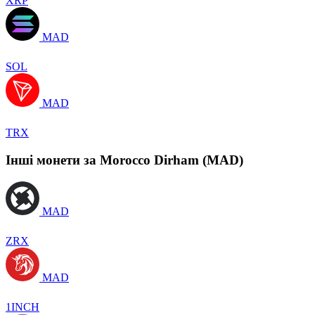
XRP
MAD
SOL
MAD
TRX
Інші монети за Morocco Dirham (MAD)
MAD
ZRX
MAD
1INCH