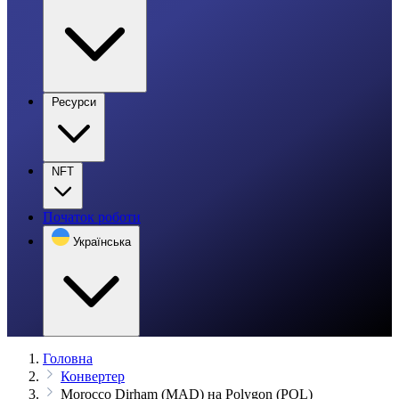
Ресурси
NFT
Початок роботи
Українська
Головна
Конвертер
Morocco Dirham (MAD) на Polygon (POL)