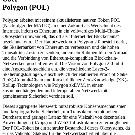
Polygon (POL)
Polygon arbeitet mit seinem aktualisierten nativen Token POL
(Nachfolger der MATIC) an einer Zukunft als Wertschicht des
Internets, indem es Ethereum in ein vollwertiges Multi-Chain-
Ökosystem umwandelt, das oft als "Internet der Blockchains"
bezeichnet wird. Der Hauptzweck von Polygon 2.0 besteht darin,
die Skalierbarkeit von Ethereum zu verbessern und die hohen
Transaktionskosten zu senken, indem ein Rahmen für den Aufbau
und die Verbindung von Ethereum-kompatiblen Blockchain-
Netzwerken geschaffen wird. Die Vision von Polygon 2.0 führt
eine Aggregationsschicht ein, die verschiedene Layer-2-
Skalierungslösungen, einschließlich der etablierten Proof-of-Stake
(PoS)-Commit-Chain und fortschrittlicher Zero-Knowledge (ZK)-
Rollup-Technologien wie Polygon zkEVM, in einem
zusammenhängenden und interoperablen Netzwerk mit
gemeinsamer Sicherheit vereinen soll.
Dieses aggregierte Netzwerk nutzt robuste Konsensmechanismen
und kryptografische Sicherheit, um Transaktionen mit hohem
Durchsatz und geringer Latenz für eine Vielzahl von dezentralen
Anwendungen (dApps) und Web3-Infrastrukturen zu ermöglichen.
Der POL-Token ist ein zentraler Bestandteil dieses Ökosystems, da
er das Validator Staking für die Netzwerksicherheit über die