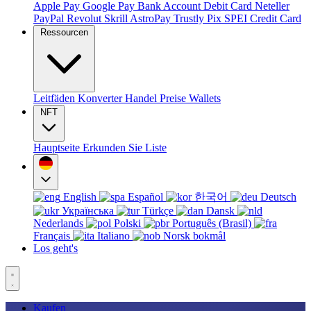
Apple Pay
Google Pay
Bank Account
Debit Card
Neteller
PayPal
Revolut
Skrill
AstroPay
Trustly
Pix
SPEI
Credit Card
Ressourcen
Leitfäden
Konverter
Handel
Preise
Wallets
NFT
Hauptseite
Erkunden Sie
Liste
English
Español
한국어
Deutsch
Українська
Türkçe
Dansk
Nederlands
Polski
Português (Brasil)
Français
Italiano
Norsk bokmål
Los geht's
Kaufen