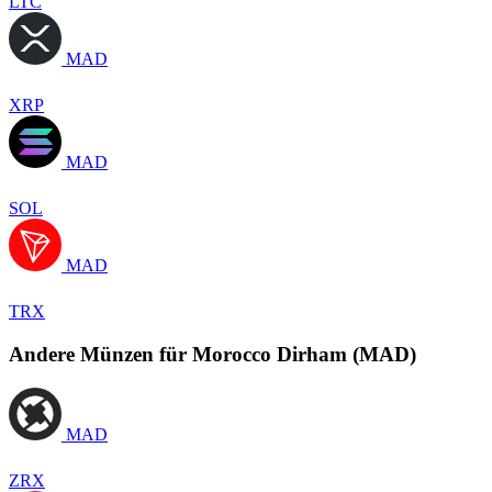
LTC
MAD
XRP
MAD
SOL
MAD
TRX
Andere Münzen für Morocco Dirham (MAD)
MAD
ZRX